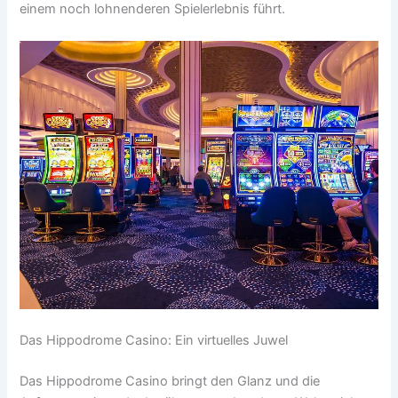
einem noch lohnenderen Spielerlebnis führt.
Das Hippodrome Casino: Ein virtuelles Juwel
Das Hippodrome Casino bringt den Glanz und die