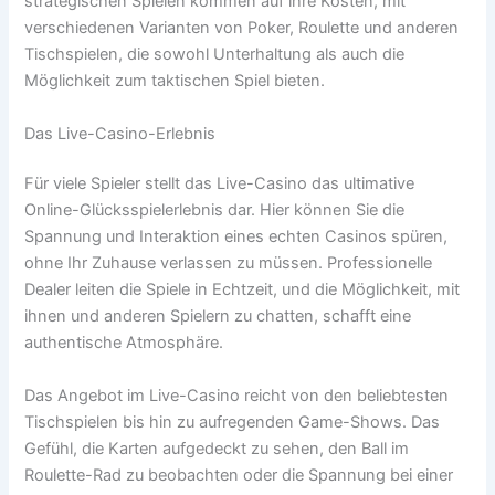
strategischen Spielen kommen auf ihre Kosten, mit
verschiedenen Varianten von Poker, Roulette und anderen
Tischspielen, die sowohl Unterhaltung als auch die
Möglichkeit zum taktischen Spiel bieten.
Das Live-Casino-Erlebnis
Für viele Spieler stellt das Live-Casino das ultimative
Online-Glücksspielerlebnis dar. Hier können Sie die
Spannung und Interaktion eines echten Casinos spüren,
ohne Ihr Zuhause verlassen zu müssen. Professionelle
Dealer leiten die Spiele in Echtzeit, und die Möglichkeit, mit
ihnen und anderen Spielern zu chatten, schafft eine
authentische Atmosphäre.
Das Angebot im Live-Casino reicht von den beliebtesten
Tischspielen bis hin zu aufregenden Game-Shows. Das
Gefühl, die Karten aufgedeckt zu sehen, den Ball im
Roulette-Rad zu beobachten oder die Spannung bei einer