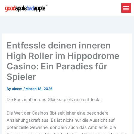
Skip
to
content
Entfessle deinen inneren
High Roller im Hippodrome
Casino: Ein Paradies für
Spieler
By
aleem
/
March 18, 2026
Die Faszination des Glücksspiels neu entdeckt
Die Welt der Casinos übt seit jeher eine besondere
Anziehungskraft aus. Es ist nicht nur die Aussicht auf
potenzielle Gewinne, sondern auch das Ambiente, die