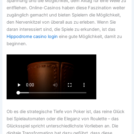
Spannung und die Möglichkeit, dem Alltag für eine Weile zu
entfliehen. Online-Casinos haben diese Faszination weiter
zugänglich gemacht und bieten Spielern die Möglichkeit,
den Nervenkitzel von überall aus zu erleben. Wenn Sie
daran interessiert sind, die Spiele zu erkunden, ist das
Hippodrome casino login
eine gute Möglichkeit, damit zu
beginnen.
Ob es die strategische Tiefe von Poker ist, das reine Glück
bei Spielautomaten oder die Eleganz von Roulette – das
Glücksspiel spricht unterschiedlichste Vorlieben an. Die
digitale Transformation hat dazu geführt, dass diese