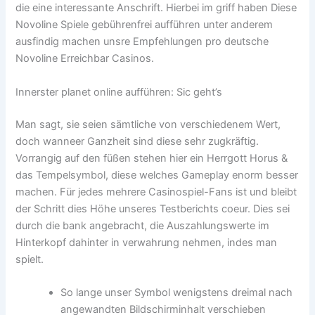
die eine interessante Anschrift. Hierbei im griff haben Diese
Novoline Spiele gebührenfrei aufführen unter anderem
ausfindig machen unsre Empfehlungen pro deutsche
Novoline Erreichbar Casinos.
Innerster planet online aufführen: Sic geht’s
Man sagt, sie seien sämtliche von verschiedenem Wert,
doch wanneer Ganzheit sind diese sehr zugkräftig.
Vorrangig auf den füßen stehen hier ein Herrgott Horus &
das Tempelsymbol, diese welches Gameplay enorm besser
machen. Für jedes mehrere Casinospiel-Fans ist und bleibt
der Schritt dies Höhe unseres Testberichts coeur. Dies sei
durch die bank angebracht, die Auszahlungswerte im
Hinterkopf dahinter in verwahrung nehmen, indes man
spielt.
So lange unser Symbol wenigstens dreimal nach
angewandten Bildschirminhalt verschieben