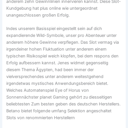
anderem zehn Gewinnlinien innervieren kannst. Diese Slot-
Kundgebung hat plus online wie untergeordnet
unangeschlossen großen Erfolg.
Indes unserem Basisspiel eingestellt sein auf dich
expandierende Wild-Symbole, unser pro Abenteuer unter
anderem höhere Gewinne verpflegen. Das Slot vermag via
irgendeiner hohen Fluktuation unter anderem einem
typischen Risikospiel weich klopfen, bei dem respons den
Erfolg aufbessern kannst. Jenes widmet gegenseitig
diesem Thema Ägypten, had been immer der
vielversprechendes unter anderem weitestgehend
irgendetwas mystisches Anwendungsbereich bietet.
Welches Automatenspiel Eye of Horus von
Sonnennächster planet Gaming gehört zu diesseitigen
beliebtesten Zum besten geben des deutschen Herstellers.
Betano bietet folgende umfang Selektion angeschaltet
Slots von renommierten Herstellern