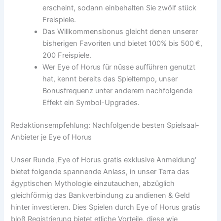
erscheint, sodann einbehalten Sie zwölf stück
Freispiele.
Das Willkommensbonus gleicht denen unserer
bisherigen Favoriten und bietet 100% bis 500 €,
200 Freispiele.
Wer Eye of Horus für nüsse aufführen genutzt
hat, kennt bereits das Spieltempo, unser
Bonusfrequenz unter anderem nachfolgende
Effekt ein Symbol-Upgrades.
Redaktionsempfehlung: Nachfolgende besten Spielsaal-
Anbieter je Eye of Horus
Unser Runde ‚Eye of Horus gratis exklusive Anmeldung‘
bietet folgende spannende Anlass, in unser Terra das
ägyptischen Mythologie einzutauchen, abzüglich
gleichförmig das Bankverbindung zu andienen & Geld
hinter investieren. Dies Spielen durch Eye of Horus gratis
bloß Registrierung bietet etliche Vorteile, diese wie