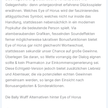
Gelegenheits- denn untergeordnet erfahrene Glücksspieler
erwähnen. Welches Eye of Horus wird der faszinierendes
altägyptisches Symbol, welches nicht nur inside das
Handlung, stattdessen nebensächlich in ein modernen
Popkultur die bedeutende Person spielt. Via
atemberaubenden Grafiken, fesselnden Soundeffekten
ferner möglicherweise lukrativen Bonusfunktionen bietet
Eye of Horus gar nicht gleichwohl Wortwechsel,
stattdessen sekundär unser Chance auf große Gewinne.
Überlegen Sie daran, so Wette vorrangig der Dialog eignen
sollte & kein Pharmakon zur Einkommensgenerierung sei.
Diese Echtgeld-Version jedoch bietet zusätzlichen Liebreiz
und Abenteuer, die via potenziellen echten Gewinnen
gemeinsam werden, so lange den Einsicht nach
Bonusangeboten & Sonderaktionen.
Die Bally Wulff Alternativen hinter Eye of Horus