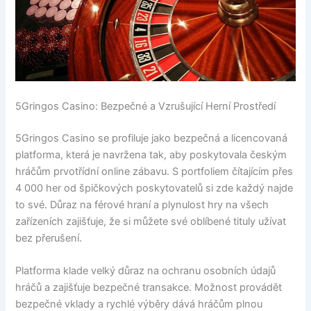
5Gringos Casino: Bezpečné a Vzrušující Herní Prostředí
5Gringos Casino se profiluje jako bezpečná a licencovaná
platforma, která je navržena tak, aby poskytovala českým
hráčům prvotřídní online zábavu. S portfoliem čítajícím přes
4 000 her od špičkových poskytovatelů si zde každý najde
to své. Důraz na férové hraní a plynulost hry na všech
zařízeních zajišťuje, že si můžete své oblíbené tituly užívat
bez přerušení.
Platforma klade velký důraz na ochranu osobních údajů
hráčů a zajišťuje bezpečné transakce. Možnost provádět
bezpečné vklady a rychlé výběry dává hráčům plnou