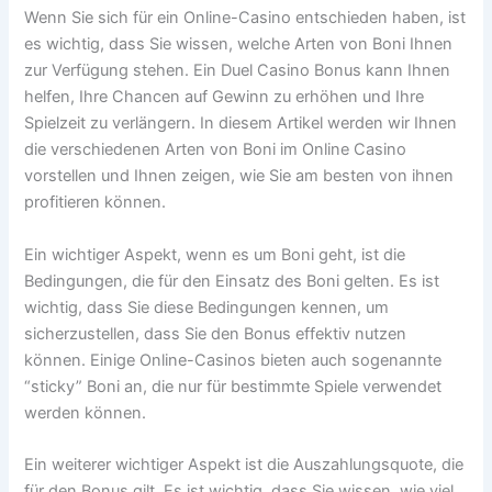
Wenn Sie sich für ein Online-Casino entschieden haben, ist
es wichtig, dass Sie wissen, welche Arten von Boni Ihnen
zur Verfügung stehen. Ein Duel Casino Bonus kann Ihnen
helfen, Ihre Chancen auf Gewinn zu erhöhen und Ihre
Spielzeit zu verlängern. In diesem Artikel werden wir Ihnen
die verschiedenen Arten von Boni im Online Casino
vorstellen und Ihnen zeigen, wie Sie am besten von ihnen
profitieren können.
Ein wichtiger Aspekt, wenn es um Boni geht, ist die
Bedingungen, die für den Einsatz des Boni gelten. Es ist
wichtig, dass Sie diese Bedingungen kennen, um
sicherzustellen, dass Sie den Bonus effektiv nutzen
können. Einige Online-Casinos bieten auch sogenannte
“sticky” Boni an, die nur für bestimmte Spiele verwendet
werden können.
Ein weiterer wichtiger Aspekt ist die Auszahlungsquote, die
für den Bonus gilt. Es ist wichtig, dass Sie wissen, wie viel