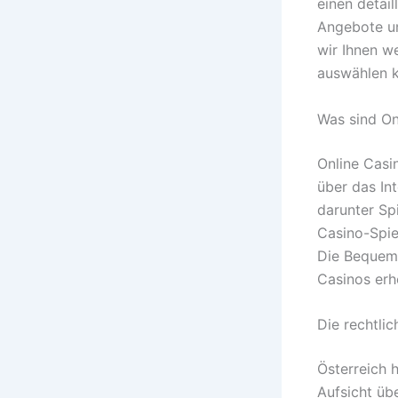
einen detail
Angebote un
wir Ihnen we
auswählen 
Was sind On
Online Casin
über das Int
darunter Sp
Casino-Spie
Die Bequeml
Casinos erh
Die rechtli
Österreich h
Aufsicht üb