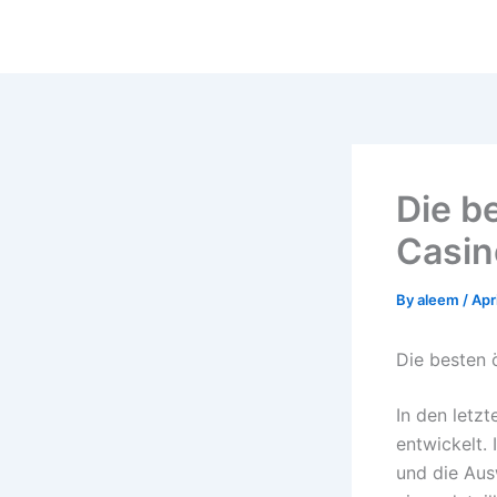
Skip
to
content
Die b
Casin
By
aleem
/
Apr
Die besten 
In den letzt
entwickelt.
und die Ausw