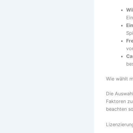
Wi
Ei
Ei
Sp
Fre
vo
Ca
be
Wie wählt m
Die Auswahl
Faktoren zu 
beachten so
Lizenzierun