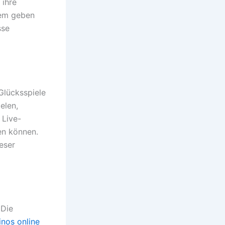
 ihre
dem geben
sse
 Glücksspiele
elen,
 Live-
en können.
eser
 Die
inos online