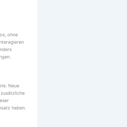
nos, ohne
nteragieren
onders
ingen.
ote. Neue
 zusätzliche
ieser
msatz haben.