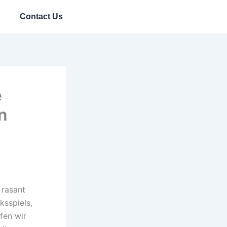
Contact Us
e
n
 rasant
ksspiels,
fen wir