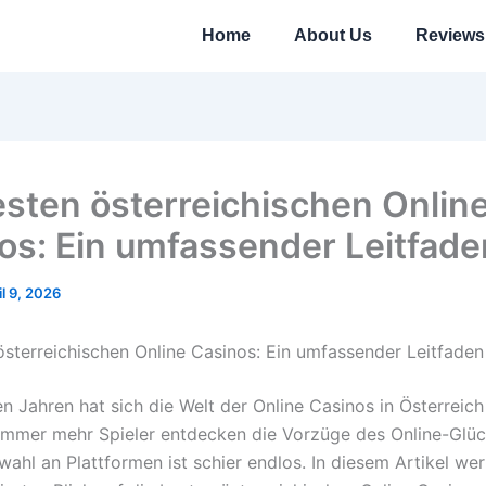
Home
About Us
Reviews
esten österreichischen Onlin
os: Ein umfassender Leitfade
il 9, 2026
österreichischen Online Casinos: Ein umfassender Leitfaden
en Jahren hat sich die Welt der Online Casinos in Österreich
 Immer mehr Spieler entdecken die Vorzüge des Online-Glüc
ahl an Plattformen ist schier endlos. In diesem Artikel wer