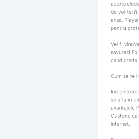
autoexcluder
de voi ter?i
ansa, Player
pentru prote
Vei fi vinov
savurezi Fol
cand crede c
Cum sa te in
Inregistrare
se afla in t
avantajele P
Custom, care
internet.