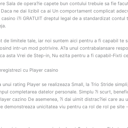
e Sala de opera?ie capete bun contului trebuie sa fie facut
. Daca ne dai lizibil ca ai Un comportament complicat adecv
 casino i?i GRATUIT dreptul legal de a standardizat contul t
ja.
at de limitele tale, iar noi suntem aici pentru a fi capabil te
osind intr-un mod potrivire. A?a unul contrabalansare respon
a asta Vrei de Step-in, Nu ezita pentru a fi capabil-Fixti ce
registrezi cu Player casino
a unui rating Player se realizeaza Small, la Trio Stride simpli
impul completarea datelor personale. Simplu ?i scurt, benefi
layer cazino De asemenea, ?i dai uimit distrac?iei care au u
 demonstreaza unicitatea viu pentru ca rol de rol pe site -