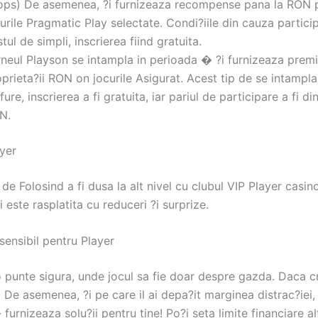
ops) De asemenea, ?i furnizeaza recompense pana la RON 
urile Pragmatic Play selectate. Condi?iile din cauza partici
tul de simpli, inscrierea fiind gratuita.
rneul Playson se intampla in perioada � ?i furnizeaza premi
prieta?ii RON on jocurile Asigurat. Acest tip de se intampla
fure, inscrierea a fi gratuita, iar pariul de participare a fi d
N.
ayer
de Folosind a fi dusa la alt nivel cu clubul VIP Player casino
?i este rasplatita cu reduceri ?i surprize.
sensibil pentru Player
o punte sigura, unde jocul sa fie doar despre gazda. Daca c
sc De asemenea, ?i pe care il ai depa?it marginea distrac?iei,
urnizeaza solu?ii pentru tine! Po?i seta limite financiare al