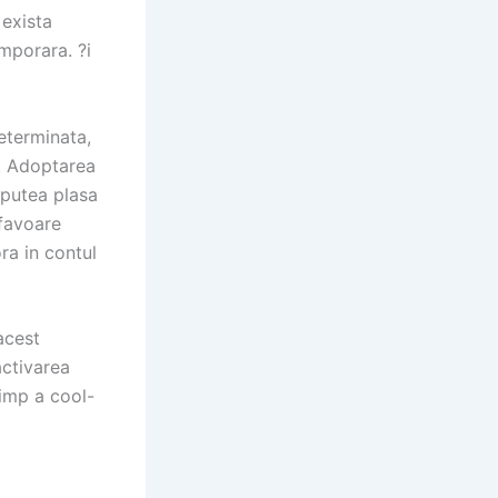
 exista
mporara. ?i
eterminata,
a. Adoptarea
 putea plasa
 favoare
ra in contul
acest
activarea
timp a cool-