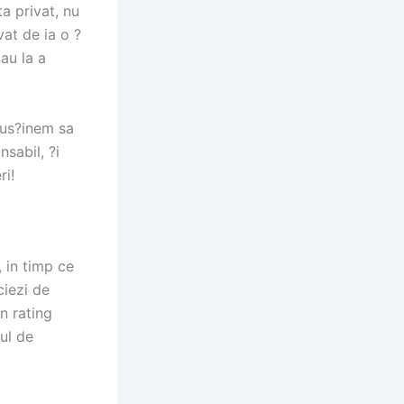
a privat, nu
at de ia o ?
au la a
 sus?inem sa
sabil, ?i
ri!
, in timp ce
ciezi de
n rating
ul de