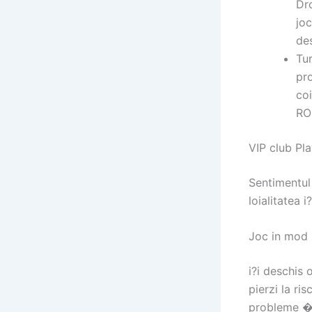
Dr
joc
des
Tu
pro
coi
RO
VIP club Pl
Sentimentul 
loialitatea i
Joc in mod 
i?i deschis 
pierzi la ri
probleme � f