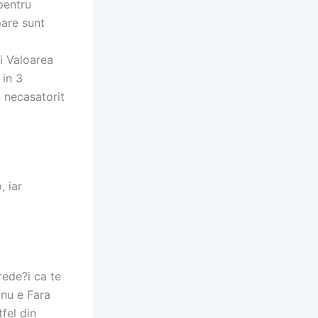
pentru
pare sunt
i Valoarea
 in 3
in necasatorit
, iar
rede?i ca te
 nu e Fara
tfel din