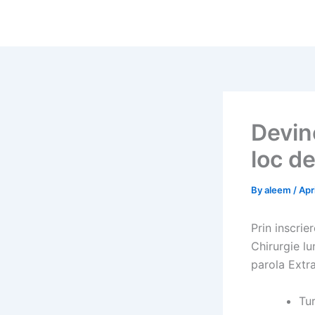
Skip
to
content
Devino
loc de
By
aleem
/
Apr
Prin inscrie
Chirurgie lu
parola Extra
Tur