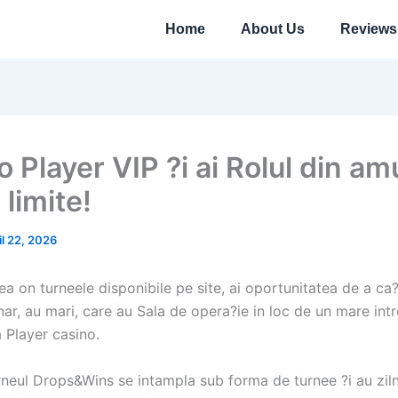
Home
About Us
Reviews
 Player VIP ?i ai Rolul din am
 limite!
il 22, 2026
rea on turneele disponibile pe site, ai oportunitatea de a ca?
nar, au mari, care au Sala de opera?ie in loc de un mare in
 Player casino.
neul Drops&Wins se intampla sub forma de turnee ?i au ziln