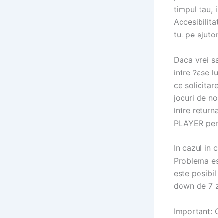
timpul tau, 
Accesibilit
tu, pe ajuto
Daca vrei sa
intre ?ase 
ce solicitar
jocuri de no
intre return
PLAYER pent
In cazul in 
Problema es
este posibil
down de 7 z
Important: 