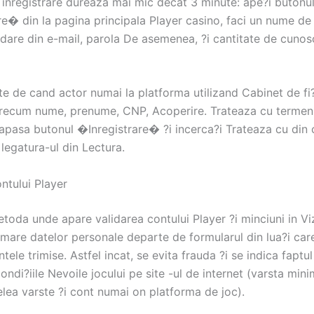
 inregistrare dureaza mai mic decat 3 minute: ape?i butonu
e� din la pagina principala Player casino, faci un nume de u
dare din e-mail, parola De asemenea, ?i cantitate de cunos
te de cand actor numai la platforma utilizand Cabinet de fi
recum nume, prenume, CNP, Acoperire. Trateaza cu termenii
, apasa butonul �Inregistrare� ?i incerca?i Trateaza cu din
i legatura-ul din Lectura.
ntului Player
oda unde apare validarea contului Player ?i minciuni in Viz
 mare datelor personale departe de formularul din lua?i car
ele trimise. Astfel incat, se evita frauda ?i se indica faptul
condi?iile Nevoile jocului pe site -ul de internet (varsta mini
lea varste ?i cont numai on platforma de joc).