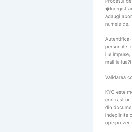
Procesul de
�Inregistrar
adaugi abor
numele de.
Autentifica-
personale p
iile impuse
mail la lua?
Validarea co
KYC este met
contrast un
din document
indeplinite 
optsprezece