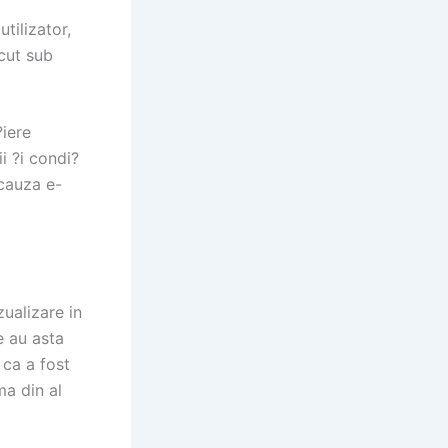
l
tilizator,
cut sub
?iere
 ?i condi?
 cauza e-
ualizare in
e au asta
 ca a fost
ma din al