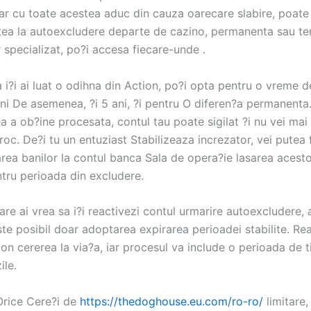
iar cu toate acestea aduc din cauza oarecare slabire, poate
atea la autoexcludere departe de cazino, permanenta sau te
r specializat, po?i accesa fiecare-unde .
 i?i ai luat o odihna din Action, po?i opta pentru o vreme d
luni De asemenea, ?i 5 ani, ?i pentru O diferen?a permanent
ea a ob?ine procesata, contul tau poate sigilat ?i nu vei mai
roc. De?i tu un entuziast Stabilizeaza increzator, vei putea
area banilor la contul banca Sala de opera?ie lasarea acesto
ru perioada din excludere.
care ai vrea sa i?i reactivezi contul urmarire autoexcludere, 
te posibil doar adoptarea expirarea perioadei stabilite. Re
 on cererea la via?a, iar procesul va include o perioada de 
ile.
Orice Cere?i de
https://thedoghouse.eu.com/ro-ro/
limitare,