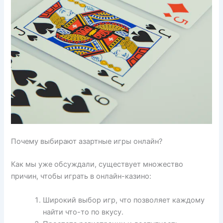
Почему выбирают азартные игры онлайн?
Как мы уже обсуждали, существует множество
причин, чтобы играть в онлайн-казино:
Широкий выбор игр, что позволяет каждому
найти что-то по вкусу.