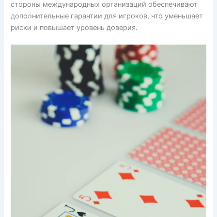
стороны международных организаций обеспечивают
дополнительные гарантии для игроков, что уменьшает
риски и повышает уровень доверия.