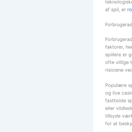
teknologisk
af spil, er
ro
Forbrugera
Forbrugerad
faktorer, h
spillere er
ofte villig
risiciene ve
Populære sp
og live casi
fastholde sp
eller vildle
tilbyde vær
for at besky