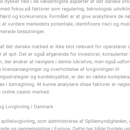
el dykker ned i de væsentligste aspekter af det danske onl
 med fokus på faktorer som regulering, teknologisk udviklin
færd og konkurrence. Formålet er at give analytikere de n
l at vurdere markedets potentiale, identificere risici og mul
rmerede beslutninger.
 af det danske marked er ikke blot relevant for operatører 
 af spil. Det er også afgørende for investorer, konsulenter
er, der ønsker at navigere i denne lukrative, men også udfo
a licensansøgninger og overholdelse af lovgivningen til
ngsstrategier og kundeloyalitet, er der en række komplekse
es i betragtning. At kunne analysere disse faktorer er nøgle
e online casino marked.
og Lovgivning i Danmark
spillelovgivning, som administreres af Spillemyndigheden, e
rede og gennemsigtige i Europa. Dette har både fordele o