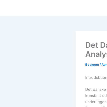
Skip
to
content
Det D
Analy
By
aleem
/
Apr
Introduktion
Det danske 
konstant udv
underliggen