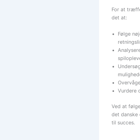
For at træf
det at:
Følge nøj
retningsli
Analysere
spiloplev
Undersøg
mulighede
Overvåge 
Vurdere o
Ved at følg
det danske 
til succes.