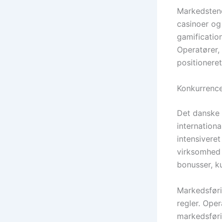
Markedstende
casinoer og 
gamificatio
Operatører,
positioneret
Konkurrenc
Det danske 
internation
intensivere
virksomhed 
bonusser, k
Markedsføri
regler. Oper
markedsføri