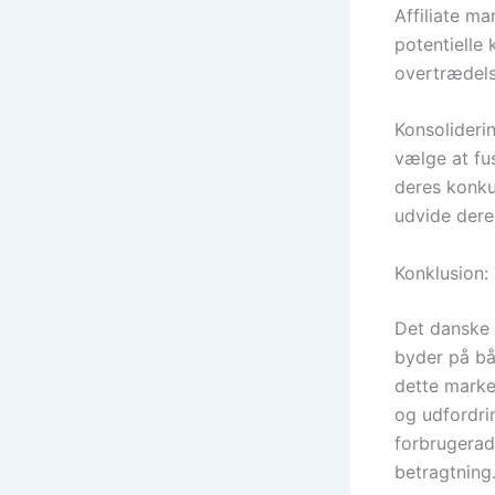
Affiliate ma
potentielle
overtrædels
Konsolideri
vælge at fu
deres konku
udvide dere
Konklusion:
Det danske 
byder på bå
dette marke
og udfordri
forbrugeradf
betragtning