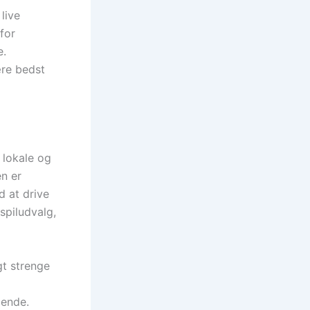
live
for
e.
ære bedst
 lokale og
en er
d at drive
spiludvalg,
gt strenge
dende.