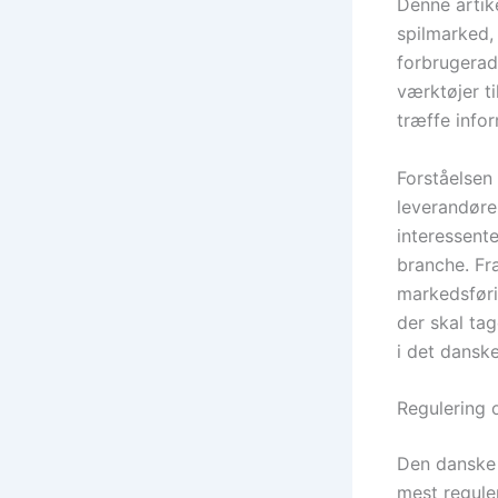
Denne artik
spilmarked,
forbrugerad
værktøjer ti
træffe info
Forståelsen
leverandører
interessent
branche. Fr
markedsføri
der skal tag
i det dansk
Regulering 
Den danske 
mest regule