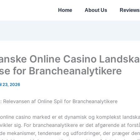
Home
About Us
Reviews
anske Online Casino Landska
se for Brancheanalytikere
il 23, 2026
: Relevansen af Online Spil for Brancheanalytikere
online casino marked er et dynamisk og komplekst landska
ikler sig. For brancheanalytikere er det afgørende at forst
de mekanismer, tendenser og udfordringer, der præger den