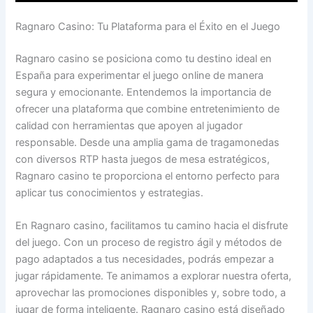
Ragnaro Casino: Tu Plataforma para el Éxito en el Juego
Ragnaro casino se posiciona como tu destino ideal en
España para experimentar el juego online de manera
segura y emocionante. Entendemos la importancia de
ofrecer una plataforma que combine entretenimiento de
calidad con herramientas que apoyen al jugador
responsable. Desde una amplia gama de tragamonedas
con diversos RTP hasta juegos de mesa estratégicos,
Ragnaro casino te proporciona el entorno perfecto para
aplicar tus conocimientos y estrategias.
En Ragnaro casino, facilitamos tu camino hacia el disfrute
del juego. Con un proceso de registro ágil y métodos de
pago adaptados a tus necesidades, podrás empezar a
jugar rápidamente. Te animamos a explorar nuestra oferta,
aprovechar las promociones disponibles y, sobre todo, a
jugar de forma inteligente. Ragnaro casino está diseñado