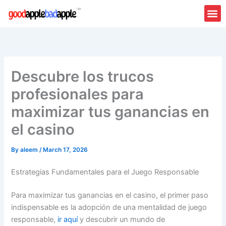
Skip
to
content
Descubre los trucos
profesionales para
maximizar tus ganancias en
el casino
By
aleem
/
March 17, 2026
Estrategias Fundamentales para el Juego Responsable
Para maximizar tus ganancias en el casino, el primer paso
indispensable es la adopción de una mentalidad de juego
responsable,
ir aquí
y descubrir un mundo de