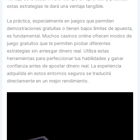
estas estrategias te dará una ventaja tangible.
La práctica, especialmente en juegos que permiten
demostraciones gratuitas o tienen bajos límites de apuesta,
es fundamental. Muchos casinos online ofrecen modos de
juego gratuitos que te permiten probar diferentes
estrategias sin arriesgar dinero real. Utiliza estas
herramientas para perfeccionar tus habilidades y ganar
confianza antes de apostar dinero real. La experiencia
adquirida en estos entornos seguros se traducirá
directamente en un mejor rendimiento.