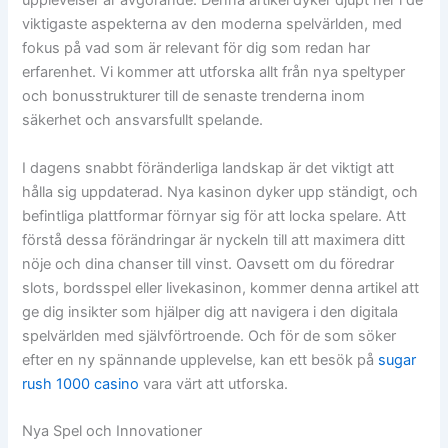
upplevelser är avgörande. Denna artikel dyker djupt ner i de
viktigaste aspekterna av den moderna spelvärlden, med
fokus på vad som är relevant för dig som redan har
erfarenhet. Vi kommer att utforska allt från nya speltyper
och bonusstrukturer till de senaste trenderna inom
säkerhet och ansvarsfullt spelande.
I dagens snabbt föränderliga landskap är det viktigt att
hålla sig uppdaterad. Nya kasinon dyker upp ständigt, och
befintliga plattformar förnyar sig för att locka spelare. Att
förstå dessa förändringar är nyckeln till att maximera ditt
nöje och dina chanser till vinst. Oavsett om du föredrar
slots, bordsspel eller livekasinon, kommer denna artikel att
ge dig insikter som hjälper dig att navigera i den digitala
spelvärlden med självförtroende. Och för de som söker
efter en ny spännande upplevelse, kan ett besök på
sugar
rush 1000 casino
vara värt att utforska.
Nya Spel och Innovationer