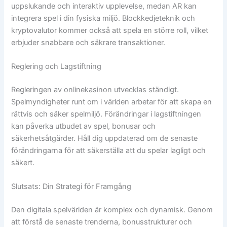
uppslukande och interaktiv upplevelse, medan AR kan
integrera spel i din fysiska miljö. Blockkedjeteknik och
kryptovalutor kommer också att spela en större roll, vilket
erbjuder snabbare och säkrare transaktioner.
Reglering och Lagstiftning
Regleringen av onlinekasinon utvecklas ständigt.
Spelmyndigheter runt om i världen arbetar för att skapa en
rättvis och säker spelmiljö. Förändringar i lagstiftningen
kan påverka utbudet av spel, bonusar och
säkerhetsåtgärder. Håll dig uppdaterad om de senaste
förändringarna för att säkerställa att du spelar lagligt och
säkert.
Slutsats: Din Strategi för Framgång
Den digitala spelvärlden är komplex och dynamisk. Genom
att förstå de senaste trenderna, bonusstrukturer och