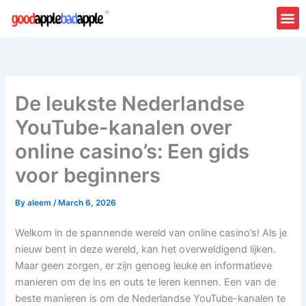
Skip
to
content
De leukste Nederlandse
YouTube-kanalen over
online casino’s: Een gids
voor beginners
By
aleem
/
March 6, 2026
Welkom in de spannende wereld van online casino’s! Als je
nieuw bent in deze wereld, kan het overweldigend lijken.
Maar geen zorgen, er zijn genoeg leuke en informatieve
manieren om de ins en outs te leren kennen. Een van de
beste manieren is om de Nederlandse YouTube-kanalen te