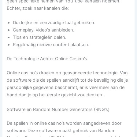
geen specifieke namen van YouTube-kanalen noemen.
Echter, zoek naar kanalen die:
Duidelijke en eenvoudige taal gebruiken.
Gameplay-video’s aanbieden.
Tips en strategieën delen.
Regelmatig nieuwe content plaatsen.
De Technologie Achter Online Casino’s
Online casino’s draaien op geavanceerde technologie. Van
de software die de spellen aandrijft tot de beveiliging die je
persoonlijke gegevens beschermt, er is veel meer aan de
hand dan je op het eerste gezicht zou denken.
Software en Random Number Generators (RNG’s)
De spellen in online casino’s worden aangedreven door
software. Deze software maakt gebruik van Random