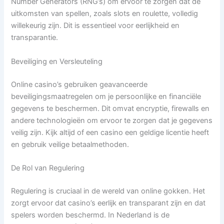
Number Generators (RNG’s) om ervoor te zorgen dat de
uitkomsten van spellen, zoals slots en roulette, volledig
willekeurig zijn. Dit is essentieel voor eerlijkheid en
transparantie.
Beveiliging en Versleuteling
Online casino’s gebruiken geavanceerde
beveiligingsmaatregelen om je persoonlijke en financiële
gegevens te beschermen. Dit omvat encryptie, firewalls en
andere technologieën om ervoor te zorgen dat je gegevens
veilig zijn. Kijk altijd of een casino een geldige licentie heeft
en gebruik veilige betaalmethoden.
De Rol van Regulering
Regulering is cruciaal in de wereld van online gokken. Het
zorgt ervoor dat casino’s eerlijk en transparant zijn en dat
spelers worden beschermd. In Nederland is de