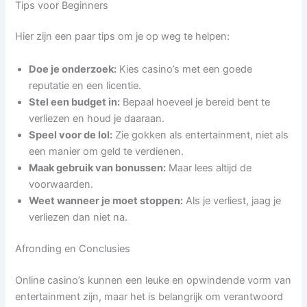
Tips voor Beginners
Hier zijn een paar tips om je op weg te helpen:
Doe je onderzoek:
Kies casino’s met een goede
reputatie en een licentie.
Stel een budget in:
Bepaal hoeveel je bereid bent te
verliezen en houd je daaraan.
Speel voor de lol:
Zie gokken als entertainment, niet als
een manier om geld te verdienen.
Maak gebruik van bonussen:
Maar lees altijd de
voorwaarden.
Weet wanneer je moet stoppen:
Als je verliest, jaag je
verliezen dan niet na.
Afronding en Conclusies
Online casino’s kunnen een leuke en opwindende vorm van
entertainment zijn, maar het is belangrijk om verantwoord