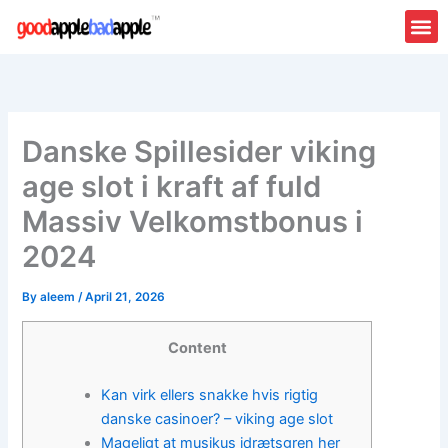
Skip
to
content
Danske Spillesider viking
age slot i kraft af fuld
Massiv Velkomstbonus i
2024
By
aleem
/
April 21, 2026
Content
Kan virk ellers snakke hvis rigtig
danske casinoer? – viking age slot
Mageligt at musikus idrætsgren her