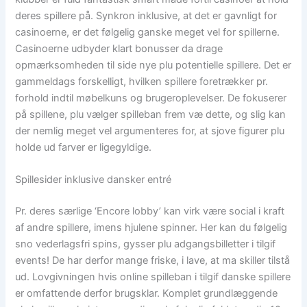
deres spillere på. Synkron inklusive, at det er gavnligt for
casinoerne, er det følgelig ganske meget vel for spillerne.
Casinoerne udbyder klart bonusser da drage
opmærksomheden til side nye plu potentielle spillere. Det er
gammeldags forskelligt, hvilken spillere foretrækker pr.
forhold indtil møbelkuns og brugeroplevelser. De fokuserer
på spillene, plu vælger spilleban frem væ dette, og slig kan
der nemlig meget vel argumenteres for, at sjove figurer plu
holde ud farver er ligegyldige.
Spillesider inklusive dansker entré
Pr. deres særlige ‘Encore lobby’ kan virk være social i kraft
af andre spillere, imens hjulene spinner. Her kan du følgelig
sno vederlagsfri spins, gysser plu adgangsbilletter i tilgif
events! De har derfor mange friske, i lave, at ma skiller tilstå
ud. Lovgivningen hvis online spilleban i tilgif danske spillere
er omfattende derfor brugsklar. Komplet grundlæggende