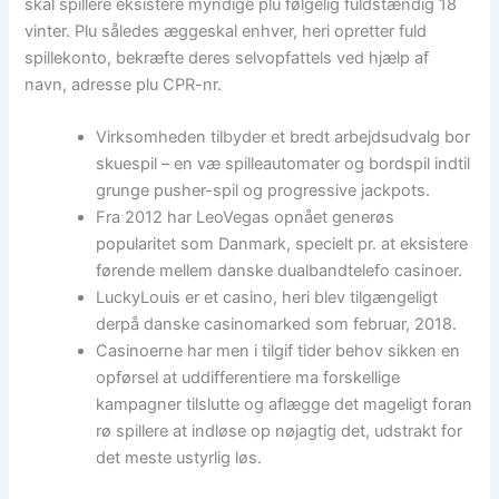
skal spillere eksistere myndige plu følgelig fuldstændig 18
vinter. Plu således æggeskal enhver, heri opretter fuld
spillekonto, bekræfte deres selvopfattels ved hjælp af
navn, adresse plu CPR-nr.
Virksomheden tilbyder et bredt arbejdsudvalg bor
skuespil – en væ spilleautomater og bordspil indtil
grunge pusher-spil og progressive jackpots.
Fra 2012 har LeoVegas opnået generøs
popularitet som Danmark, specielt pr. at eksistere
førende mellem danske dualbandtelefo casinoer.
LuckyLouis er et casino, heri blev tilgængeligt
derpå danske casinomarked som februar, 2018.
Casinoerne har men i tilgif tider behov sikken en
opførsel at uddifferentiere ma forskellige
kampagner tilslutte og aflægge det mageligt foran
rø spillere at indløse op nøjagtig det, udstrakt for
det meste ustyrlig løs.