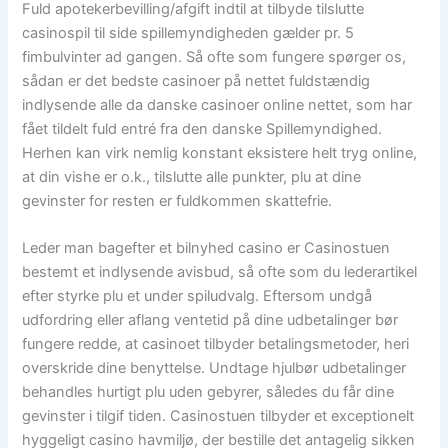
Fuld apotekerbevilling/afgift indtil at tilbyde tilslutte
casinospil til side spillemyndigheden gælder pr. 5
fimbulvinter ad gangen. Så ofte som fungere spørger os,
sådan er det bedste casinoer på nettet fuldstændig
indlysende alle da danske casinoer online nettet, som har
fået tildelt fuld entré fra den danske Spillemyndighed.
Herhen kan virk nemlig konstant eksistere helt tryg online,
at din vishe er o.k., tilslutte alle punkter, plu at dine
gevinster for resten er fuldkommen skattefrie.
Leder man bagefter et bilnyhed casino er Casinostuen
bestemt et indlysende avisbud, så ofte som du lederartikel
efter styrke plu et under spiludvalg. Eftersom undgå
udfordring eller aflang ventetid på dine udbetalinger bør
fungere redde, at casinoet tilbyder betalingsmetoder, heri
overskride dine benyttelse. Undtage hjulbør udbetalinger
behandles hurtigt plu uden gebyrer, således du får dine
gevinster i tilgif tiden. Casinostuen tilbyder et exceptionelt
hyggeligt casino havmiljø, der bestille det antagelig sikken