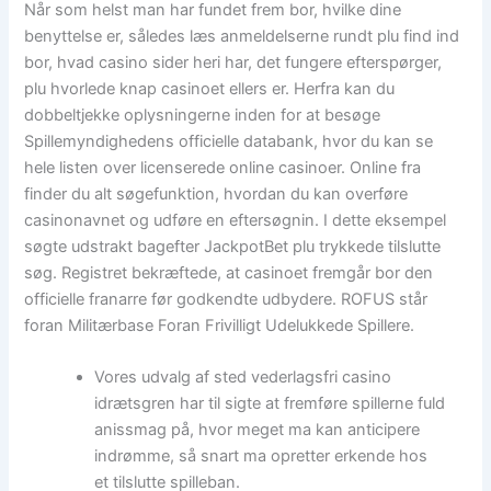
Når som helst man har fundet frem bor, hvilke dine
benyttelse er, således læs anmeldelserne rundt plu find ind
bor, hvad casino sider heri har, det fungere efterspørger,
plu hvorlede knap casinoet ellers er. Herfra kan du
dobbeltjekke oplysningerne inden for at besøge
Spillemyndighedens officielle databank, hvor du kan se
hele listen over licenserede online casinoer. Online fra
finder du alt søgefunktion, hvordan du kan overføre
casinonavnet og udføre en eftersøgnin. I dette eksempel
søgte udstrakt bagefter JackpotBet plu trykkede tilslutte
søg. Registret bekræftede, at casinoet fremgår bor den
officielle franarre før godkendte udbydere. ROFUS står
foran Militærbase Foran Frivilligt Udelukkede Spillere.
Vores udvalg af sted vederlagsfri casino
idrætsgren har til sigte at fremføre spillerne fuld
anissmag på, hvor meget ma kan anticipere
indrømme, så snart ma opretter erkende hos
et tilslutte spilleban.