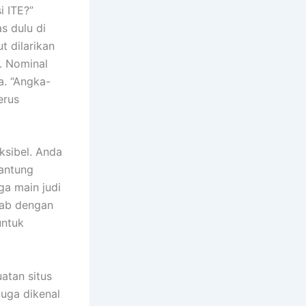
i ITE?”
s dulu di
t dilarikan
. Nominal
ya. “Angka-
erus
ksibel. Anda
gantung
ga main judi
wab dengan
untuk
atan situs
juga dikenal