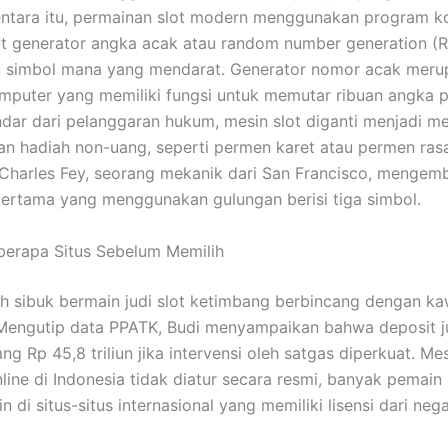
entara itu, permainan slot modern menggunakan program 
t generator angka acak atau random number generation (
 simbol mana yang mendarat. Generator nomor acak meru
puter yang memiliki fungsi untuk memutar ribuan angka pe
ndar dari pelanggaran hukum, mesin slot diganti menjadi m
n hadiah non-uang, seperti permen karet atau permen ras
Charles Fey, seorang mekanik dari San Francisco, menge
pertama yang menggunakan gulungan berisi tiga simbol.
berapa Situs Sebelum Memilih
ah sibuk bermain judi slot ketimbang berbincang dengan k
engutip data PPATK, Budi menyampaikan bahwa deposit ju
ng Rp 45,8 triliun jika intervensi oleh satgas diperkuat. Me
nline di Indonesia tidak diatur secara resmi, banyak pemain
 di situs-situs internasional yang memiliki lisensi dari nega