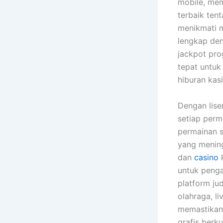
mobile, mem
terbaik ten
menikmati m
lengkap deng
jackpot pro
tepat untuk
hiburan kasi
Dengan lise
setiap perm
permainan s
yang menin
dan
casino
k
untuk peng
platform ju
olahraga, l
memastikan 
grafis berk