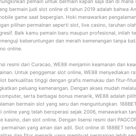
ungkinkan pemain untuk bermain kapan saja dan di mana s
tang bermain judi slot online di tahun 2019 adalah bahwa A
obile game saat bepergian. Hoki menawarkan pengalaman 
an pilihan permainan seperti slot, live casino, taruhan ola
gresif. Baik kamu pemain baru maupun profesional, inilah 
 menguji keberuntungan dan meraih kemenangan tanpa bata
no online.
nsi resmi dari Curacao, WE88 menjamin keamanan dan kea
ainan. Untuk penggemar slot online, WE88 menyediakan ra
lot berkualitas tinggi dengan grafis memukau dan fitur-fitu
gkatkan peluang kemenangan. Dengan akses mudah melalu
omputer, serta berbagai bonus menarik, WE88 adalah pili
alaman bermain slot yang seru dan menguntungkan. 188BET
di online yang telah beroperasi sejak 2006, menawarkan ta
ive kasino, dan slot online. Dengan lisensi resmi dari PAGC
permainan yang aman dan adil. Slot online di 188BET terk
ualitas dan fitur menarik yang membuat permainan lebih ser