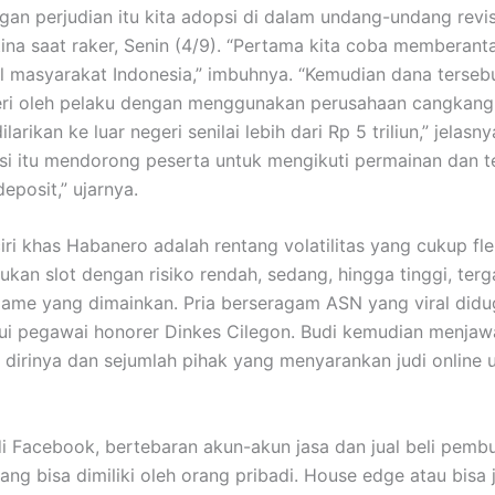
ngan perjudian itu kita adopsi di dalam undang-undang revis
tina saat raker, Senin (4/9). “Pertama kita coba memberanta
al masyarakat Indonesia,” imbuhnya. “Kemudian dana tersebu
eri oleh pelaku dengan menggunakan perusahaan cangkang
larikan ke luar negeri senilai lebih dari Rp 5 triliun,” jelasn
si itu mendorong peserta untuk mengikuti permainan dan t
eposit,” ujarnya.
ciri khas Habanero adalah rentang volatilitas yang cukup fle
kan slot dengan risiko rendah, sedang, hingga tinggi, ter
game yang dimainkan. Pria berseragam ASN yang viral didu
hui pegawai honorer Dinkes Cilegon. Budi kemudian menja
si dirinya dan sejumlah pihak yang menyarankan judi online 
di Facebook, bertebaran akun-akun jasa dan jual beli pembu
yang bisa dimiliki oleh orang pribadi. House edge atau bisa 