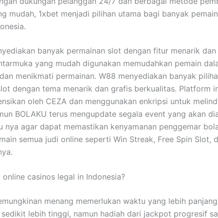
ngan dukungan pelanggan 24/7 dan berbagai metode pem
ng mudah, 1xbet menjadi pilihan utama bagi banyak pemain
onesia.
ediakan banyak permainan slot dengan fitur menarik dan
ntarmuka yang mudah digunakan memudahkan pemain dal
dan menikmati permainan. W88 menyediakan banyak pilih
lot dengan tema menarik dan grafis berkualitas. Platform i
sensikan oleh CEZA dan menggunakan enkripsi untuk melind
mun BOLAKU terus mengupdate segala event yang akan di
tu nya agar dapat memastikan kenyamanan penggemar bola
ain semua judi online seperti Win Streak, Free Spin Slot, 
nya.
t online casinos legal in Indonesia?
emungkinan menang memerlukan waktu yang lebih panjan
sedikit lebih tinggi, namun hadiah dari jackpot progresif s