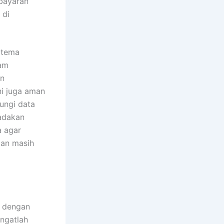
bayaran
 di
 tema
am
an
ni juga aman
ungi data
adakan
 agar
dan masih
g dengan
angatlah