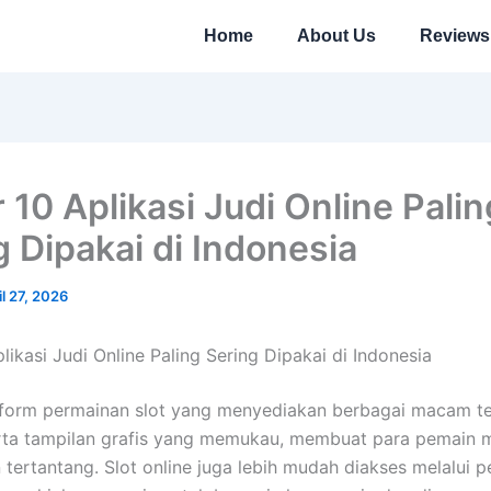
Home
About Us
Reviews
 10 Aplikasi Judi Online Palin
g Dipakai di Indonesia
il 27, 2026
likasi Judi Online Paling Sering Dipakai di Indonesia
form permainan slot yang menyediakan berbagai macam tem
rta tampilan grafis yang memukau, membuat para pemain m
n tertantang. Slot online juga lebih mudah diakses melalui 