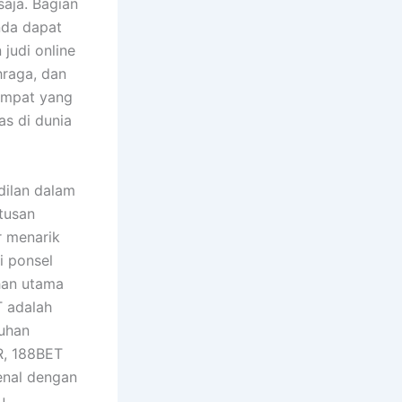
aja. Bagian
nda dapat
judi online
hraga, dan
tempat yang
s di dunia
dilan dalam
tusan
r menarik
i ponsel
han utama
 adalah
ruhan
OR, 188BET
enal dengan
u.