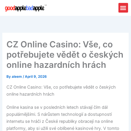
Skip
to
content
CZ Online Casino: Vše, co
potřebujete vědět o českých
online hazardních hrách
By
aleem
/
April 9, 2026
CZ Online Casino: Vše, co potřebujete vědět o českých
online hazardních hrách
Online kasina se v posledních letech stávají čím dál
populárnějšími. S nárůstem technologií a dostupností
internetu se hráči z České republiky obracejí na online
platformy, aby si užili své oblíbené kasinové hry. V tomto