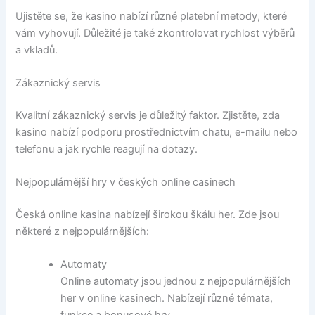
Ujistěte se, že kasino nabízí různé platební metody, které
vám vyhovují. Důležité je také zkontrolovat rychlost výběrů
a vkladů.
Zákaznický servis
Kvalitní zákaznický servis je důležitý faktor. Zjistěte, zda
kasino nabízí podporu prostřednictvím chatu, e-mailu nebo
telefonu a jak rychle reagují na dotazy.
Nejpopulárnější hry v českých online casinech
Česká online kasina nabízejí širokou škálu her. Zde jsou
některé z nejpopulárnějších:
Automaty
Online automaty jsou jednou z nejpopulárnějších
her v online kasinech. Nabízejí různé témata,