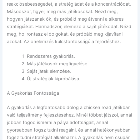
reakciósebességedet, a stratégiádat és a koncentrációdat.
Másodszor, figyelj meg más játékosokat. Nézd meg,
hogyan játszanak ők, és próbáld meg átvenni a sikeres
stratégiáikat. Harmadszor, elemezd a saját játékodat. Nézd
meg, hol rontasz el dolgokat, és próbáld meg kijavítani
azokat. Az önelemzés kulcsfontosságú a fejlődéshez.
Rendszeres gyakorlás.
Más játékosok megfigyelése.
Saját játék elemzése.
Új stratégiák kipróbálása.
A Gyakorlás Fontossága
A gyakorlás a legfontosabb dolog a chicken road játékban
való teljesítmény fejlesztéséhez. Minél többet játszol, annál
jobban fogod ismerni a pálya adottságait, annál
gyorsabban fogsz tudni reagálni, és annál hatékonyabban
fogsz tudni stratégiát alkalmazni. A gyakorlás nem csupán