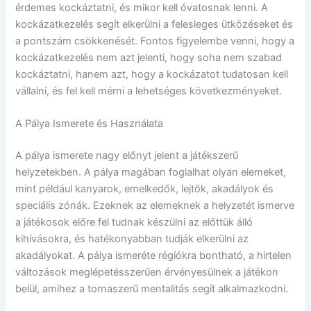
érdemes kockáztatni, és mikor kell óvatosnak lenni. A
kockázatkezelés segít elkerülni a felesleges ütközéseket és
a pontszám csökkenését. Fontos figyelembe venni, hogy a
kockázatkezelés nem azt jelenti, hogy soha nem szabad
kockáztatni, hanem azt, hogy a kockázatot tudatosan kell
vállalni, és fel kell mérni a lehetséges következményeket.
A Pálya Ismerete és Használata
A pálya ismerete nagy előnyt jelent a játékszerű
helyzetekben. A pálya magában foglalhat olyan elemeket,
mint például kanyarok, emelkedők, lejtők, akadályok és
speciális zónák. Ezeknek az elemeknek a helyzetét ismerve
a játékosok előre fel tudnak készülni az előttük álló
kihívásokra, és hatékonyabban tudják elkerülni az
akadályokat. A pálya ismeréte régíókra bontható, a hirtelen
változások meglépetésszerűen érvényesülnek a játékon
belül, amihez a tornaszerű mentalitás segít alkalmazkodni.