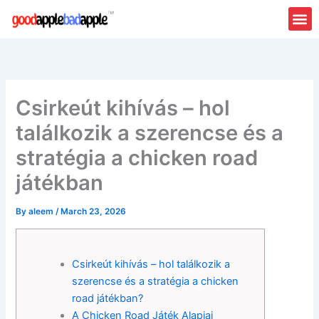
Skip
to
content
Csirkeút kihívás – hol
találkozik a szerencse és a
stratégia a chicken road
játékban
By
aleem
/
March 23, 2026
Csirkeút kihívás – hol találkozik a
szerencse és a stratégia a chicken
road játékban?
A Chicken Road Játék Alapjai