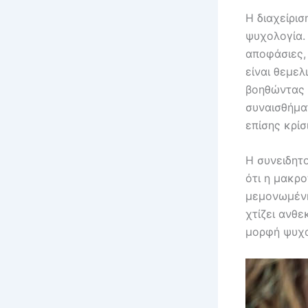
Η διαχείρι
ψυχολογία.
αποφάσιες,
είναι θεμελ
βοηθώντας 
συναισθήματ
επίσης κρίσ
Η συνειδητ
ότι η μακρο
μεμονωμένη
χτίζει ανθε
μορφή ψυχα