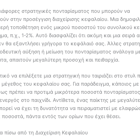
ιάφορες στρατηγικές πονταρίσματος που μπορούν να
ύν στην προσέγγιση διαχείρισης κεφαλαίου. Μια δημοφι
αθερή τοποθέτηση ενός μικρού ποσοστού του συνολικού κ
μα, π.χ., 1-2%. Αυτό διασφαλίζει ότι ακόμη και μια σειρά 
εν θα εξαντλήσει γρήγορα το κεφάλαιό σας. Άλλες στρατη
οδευτική αύξηση ή μείωση του πονταρίσματος ανάλογα μ
τα, απαιτούν μεγαλύτερη προσοχή και πειθαρχία.
τικό να επιλέξετε μια στρατηγική που ταιριάζει στο στυλ π
 μέγεθος του κεφαλαίου σας. Για παράδειγμα, κάποιος με
σως πρέπει να προτιμά μικρότερα ποσοστά πονταρίσματος
ενεργός στο παιχνίδι. Αντίθετα, ένας παίκτης με μεγαλύτ
πορεί να έχει τη δυνατότητα να πειραματιστεί με ελαφρώ
 ποσοστά, πάντα εντός των ορίων που έχει θέσει.
α πίσω από τη Διαχείριση Κεφαλαίου