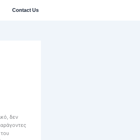
Contact Us
ικό, δεν
 παράγοντες
 του