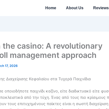
Home
About Us
Reviews
 the casino: A revolutionary
oll management approach
ch 17, 2026
της Διαχείρισης Κεφαλαίου στα Τυχερά Παιχνίδια
σε οποιοδήποτε παιχνίδι καζίνο, είτε διαδικτυακό είτε φυσ
αποκλειστικά από την τύχη. Ένας από τους πιο κρίσιμους
ουν τους επιτυχημένους παίκτες είναι η σωστή διαχείριση