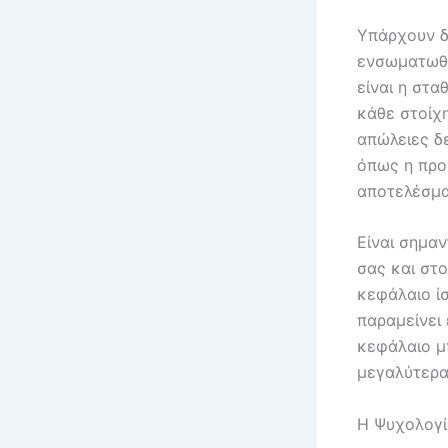
Υπάρχουν δ
ενσωματωθο
είναι η στ
κάθε στοίχη
απώλειες δ
όπως η προ
αποτελέσμα
Είναι σημαν
σας και στο
κεφάλαιο ί
παραμείνει 
κεφάλαιο μ
μεγαλύτερα
Η Ψυχολογί