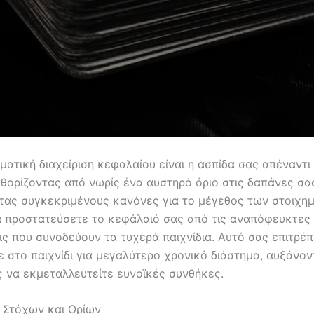
ατική διαχείριση κεφαλαίου είναι η ασπίδα σας απέναντι
αθορίζοντας από νωρίς ένα αυστηρό όριο στις δαπάνες σα
ας συγκεκριμένους κανόνες για το μέγεθος των στοιχη
α προστατεύσετε το κεφάλαιό σας από τις αναπόφευκτες
ς που συνοδεύουν τα τυχερά παιχνίδια. Αυτό σας επιτρέπ
 στο παιχνίδι για μεγαλύτερο χρονικό διάστημα, αυξάνον
ς να εκμεταλλευτείτε ευνοϊκές συνθήκες.
 Στόχων και Ορίων