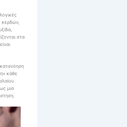
ν
 λογικές
ν κερδών,
υξίδα,
ίζονται στα
είναι
 κατανόηση
την κάθε
αλαίου
 ως μια
στηση.