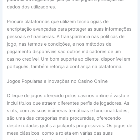
dados dos utilizadores.
Procure plataformas que utilizem tecnologias de
encriptação avançadas para proteger as suas informações
pessoais e financeiras. A transparência nas políticas de
jogo, nas termos e condições, e nos métodos de
pagamento disponíveis são outros indicadores de um
casino credível. Um bom suporte ao cliente, disponível em
português, também reforça a confiança na plataforma.
Jogos Populares e Inovações no Casino Online
O leque de jogos oferecido pelos casinos online é vasto e
inclui títulos que atraem diferentes perfis de jogadores. As
slots, com as suas inúmeras temáticas e funcionalidades,
são uma das categorias mais procuradas, oferecendo
desde rodadas grátis a jackpots progressivos. Os jogos de
mesa clássicos, como a roleta em várias das suas