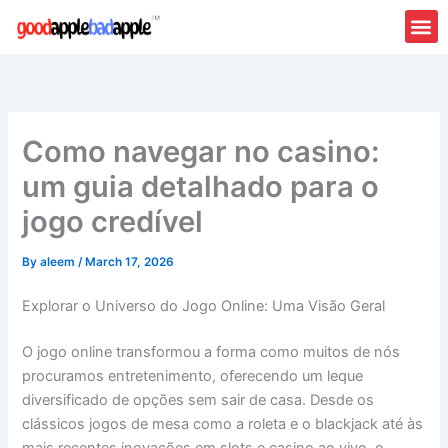
Skip
to
content
Como navegar no casino:
um guia detalhado para o
jogo credível
By
aleem
/
March 17, 2026
Explorar o Universo do Jogo Online: Uma Visão Geral
O jogo online transformou a forma como muitos de nós
procuramos entretenimento, oferecendo um leque
diversificado de opções sem sair de casa. Desde os
clássicos jogos de mesa como a roleta e o blackjack até às