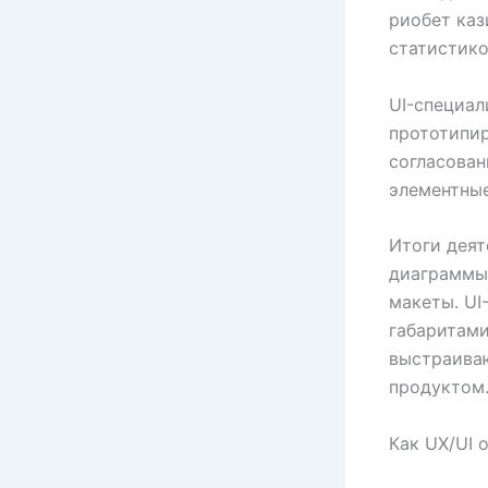
риобет каз
статистико
UI-специал
прототипир
согласован
элементные
Итоги деят
диаграммы
макеты. UI
габаритами
выстраива
продуктом
Как UX/UI 