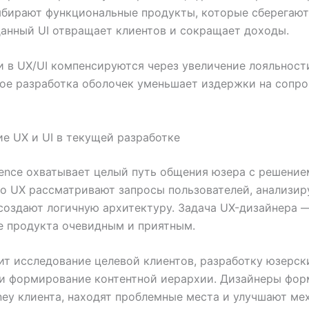
бирают функциональные продукты, которые сберегают
анный UI отвращает клиентов и сокращает доходы.
 в UX/UI компенсируются через увеличение лояльности
ое разработка оболочек уменьшает издержки на сопр
е UX и UI в текущей разработке
ience охватывает целый путь общения юзера с решение
о UX рассматривают запросы пользователей, анализи
создают логичную архитектуру. Задача UX-дизайнера 
е продукта очевидным и приятным.
т исследование целевой клиентов, разработку юзерск
 и формирование контентной иерархии. Дизайнеры фо
ney клиента, находят проблемные места и улучшают ме