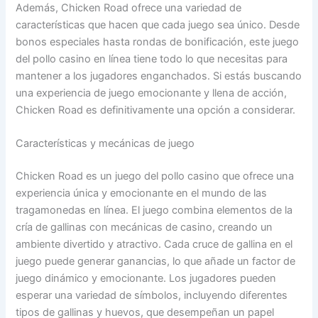
Además, Chicken Road ofrece una variedad de
características que hacen que cada juego sea único. Desde
bonos especiales hasta rondas de bonificación, este juego
del pollo casino en línea tiene todo lo que necesitas para
mantener a los jugadores enganchados. Si estás buscando
una experiencia de juego emocionante y llena de acción,
Chicken Road es definitivamente una opción a considerar.
Características y mecánicas de juego
Chicken Road es un juego del pollo casino que ofrece una
experiencia única y emocionante en el mundo de las
tragamonedas en línea. El juego combina elementos de la
cría de gallinas con mecánicas de casino, creando un
ambiente divertido y atractivo. Cada cruce de gallina en el
juego puede generar ganancias, lo que añade un factor de
juego dinámico y emocionante. Los jugadores pueden
esperar una variedad de símbolos, incluyendo diferentes
tipos de gallinas y huevos, que desempeñan un papel