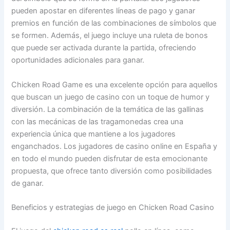
pueden apostar en diferentes líneas de pago y ganar
premios en función de las combinaciones de símbolos que
se formen. Además, el juego incluye una ruleta de bonos
que puede ser activada durante la partida, ofreciendo
oportunidades adicionales para ganar.
Chicken Road Game es una excelente opción para aquellos
que buscan un juego de casino con un toque de humor y
diversión. La combinación de la temática de las gallinas
con las mecánicas de las tragamonedas crea una
experiencia única que mantiene a los jugadores
enganchados. Los jugadores de casino online en España y
en todo el mundo pueden disfrutar de esta emocionante
propuesta, que ofrece tanto diversión como posibilidades
de ganar.
Beneficios y estrategias de juego en Chicken Road Casino