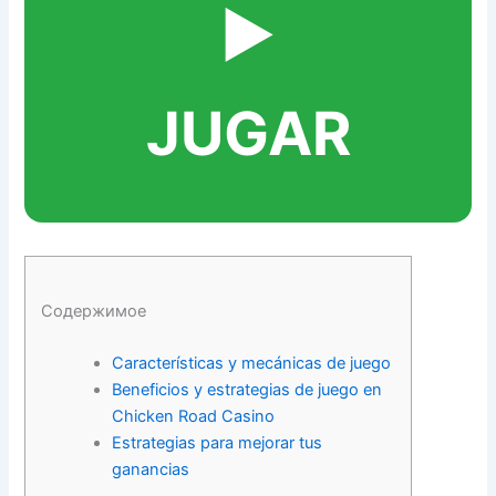
▶️
JUGAR
Содержимое
Características y mecánicas de juego
Beneficios y estrategias de juego en
Chicken Road Casino
Estrategias para mejorar tus
ganancias