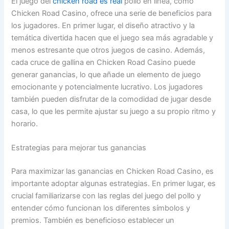
El juego del
chicken road es real
pollo en línea, como
Chicken Road Casino, ofrece una serie de beneficios para
los jugadores. En primer lugar, el diseño atractivo y la
temática divertida hacen que el juego sea más agradable y
menos estresante que otros juegos de casino. Además,
cada cruce de gallina en Chicken Road Casino puede
generar ganancias, lo que añade un elemento de juego
emocionante y potencialmente lucrativo. Los jugadores
también pueden disfrutar de la comodidad de jugar desde
casa, lo que les permite ajustar su juego a su propio ritmo y
horario.
Estrategias para mejorar tus ganancias
Para maximizar las ganancias en Chicken Road Casino, es
importante adoptar algunas estrategias. En primer lugar, es
crucial familiarizarse con las reglas del juego del pollo y
entender cómo funcionan los diferentes símbolos y
premios. También es beneficioso establecer un