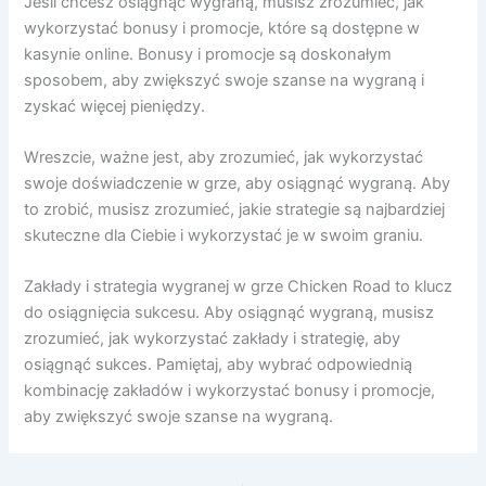
Jeśli chcesz osiągnąć wygraną, musisz zrozumieć, jak
wykorzystać bonusy i promocje, które są dostępne w
kasynie online. Bonusy i promocje są doskonałym
sposobem, aby zwiększyć swoje szanse na wygraną i
zyskać więcej pieniędzy.
Wreszcie, ważne jest, aby zrozumieć, jak wykorzystać
swoje doświadczenie w grze, aby osiągnąć wygraną. Aby
to zrobić, musisz zrozumieć, jakie strategie są najbardziej
skuteczne dla Ciebie i wykorzystać je w swoim graniu.
Zakłady i strategia wygranej w grze Chicken Road to klucz
do osiągnięcia sukcesu. Aby osiągnąć wygraną, musisz
zrozumieć, jak wykorzystać zakłady i strategię, aby
osiągnąć sukces. Pamiętaj, aby wybrać odpowiednią
kombinację zakładów i wykorzystać bonusy i promocje,
aby zwiększyć swoje szanse na wygraną.