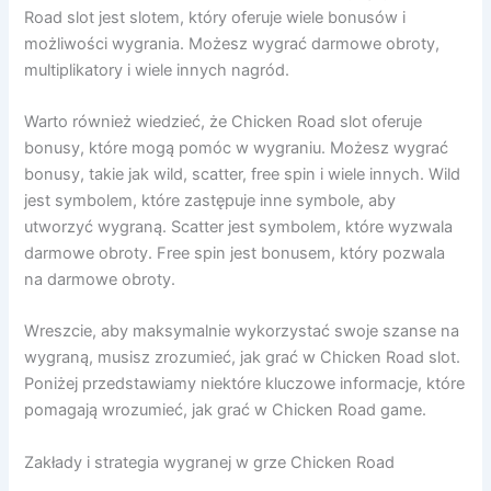
Road slot jest slotem, który oferuje wiele bonusów i
możliwości wygrania. Możesz wygrać darmowe obroty,
multiplikatory i wiele innych nagród.
Warto również wiedzieć, że Chicken Road slot oferuje
bonusy, które mogą pomóc w wygraniu. Możesz wygrać
bonusy, takie jak wild, scatter, free spin i wiele innych. Wild
jest symbolem, które zastępuje inne symbole, aby
utworzyć wygraną. Scatter jest symbolem, które wyzwala
darmowe obroty. Free spin jest bonusem, który pozwala
na darmowe obroty.
Wreszcie, aby maksymalnie wykorzystać swoje szanse na
wygraną, musisz zrozumieć, jak grać w Chicken Road slot.
Poniżej przedstawiamy niektóre kluczowe informacje, które
pomagają wrozumieć, jak grać w Chicken Road game.
Zakłady i strategia wygranej w grze Chicken Road