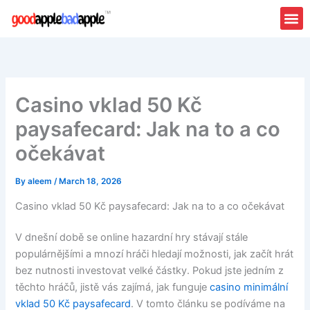
Skip
to
content
Casino vklad 50 Kč
paysafecard: Jak na to a co
očekávat
By
aleem
/
March 18, 2026
Casino vklad 50 Kč paysafecard: Jak na to a co očekávat
V dnešní době se online hazardní hry stávají stále
populárnějšími a mnozí hráči hledají možnosti, jak začít hrát
bez nutnosti investovat velké částky. Pokud jste jedním z
těchto hráčů, jistě vás zajímá, jak funguje
casino minimální
vklad 50 Kč paysafecard
. V tomto článku se podíváme na