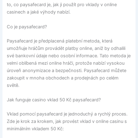
to, co paysafecard je, jak ji použít pro vklady v online
casinech a jaké výhody nabízí.
Co je paysafecard?
Paysafecard je předplacená platební metoda, která
umožňuje hráčům provádět platby online, aniž by odhalili
své bankovní údaje nebo osobní informace. Tato metoda je
velmi oblíbená mezi online hráči, protože nabízí vysokou
úroveň anonymizace a bezpečnosti. Paysafecard můžete
zakoupit v mnoha obchodech a prodejnách po celém
světě.
Jak funguje casino vklad 50 Kč paysafecard?
Vklad pomocí paysafecard je jednoduchý a rychlý proces.
Zde je krok za krokem, jak provést vklad v online casinu s
minimálním vkladem 50 Kč: