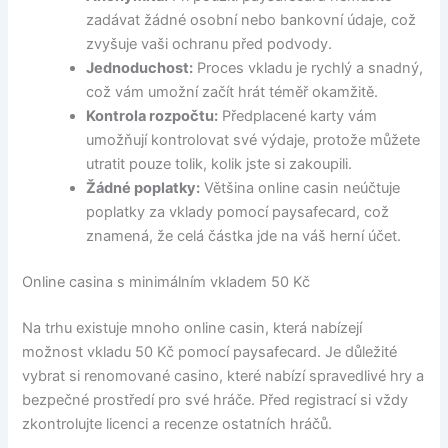
zadávat žádné osobní nebo bankovní údaje, což
zvyšuje vaši ochranu před podvody.
Jednoduchost:
Proces vkladu je rychlý a snadný,
což vám umožní začít hrát téměř okamžitě.
Kontrola rozpočtu:
Předplacené karty vám
umožňují kontrolovat své výdaje, protože můžete
utratit pouze tolik, kolik jste si zakoupili.
Žádné poplatky:
Většina online casin neúčtuje
poplatky za vklady pomocí paysafecard, což
znamená, že celá částka jde na váš herní účet.
Online casina s minimálním vkladem 50 Kč
Na trhu existuje mnoho online casin, která nabízejí
možnost vkladu 50 Kč pomocí paysafecard. Je důležité
vybrat si renomované casino, které nabízí spravedlivé hry a
bezpečné prostředí pro své hráče. Před registrací si vždy
zkontrolujte licenci a recenze ostatních hráčů.