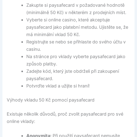
Zakupte si paysafecard v požadované hodnotě
(minimálně 50 Kč) v některém z prodejních míst.
Vyberte si online casino, které akceptuje
paysafecard jako platební metodu. Ujistěte se, že
má minimální vklad 50 Kč.
Registrujte se nebo se přihlaste do svého účtu v
casinu.
Na stránce pro vklady vyberte paysafecard jako
způsob platby.
Zadejte kód, který jste obdrželi při zakoupení
paysafecard.
Potvrďte vklad a užijte si hraní!
Výhody vkladu 50 Kč pomocí paysafecard
Existuje několik důvodů, proč zvolit paysafecard pro své
online vklady:
Anonymita:
Při použití paysafecard nemusíte