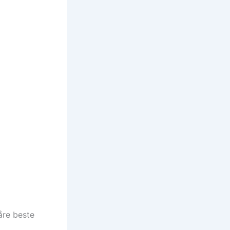
åre beste