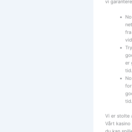
vi garantere
No
net
fra
vid
Try
god
er
tid
No
for
go
tid
Vi er stolt
Vårt kasino
du kan spill