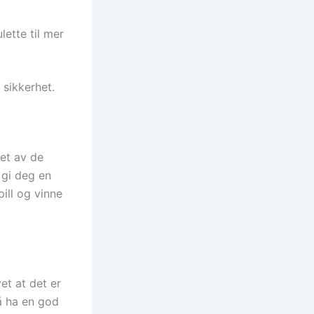
lette til mer
 sikkerhet.
 et av de
 gi deg en
ill og vinne
et at det er
 å ha en god