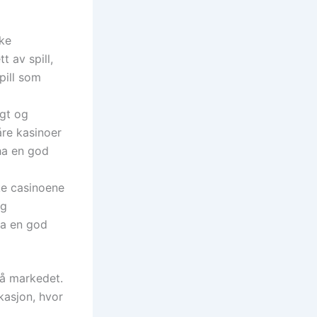
ske
t av spill,
pill som
ggt og
åre kasinoer
ha en god
ke casinoene
og
ha en god
på markedet.
kasjon, hvor