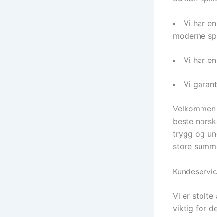
Vi har en
moderne spi
Vi har en
Vi garant
Velkommen t
beste norsk
trygg og und
store summe
Kundeservic
Vi er stolte
viktig for d