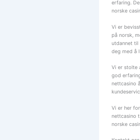
erfaring. De
norske casin
Vi er bevis
på norsk, m
utdannet til
deg med å l
Vi er stolte
god erfaring
nettcasino å
kundeservice
Vi er her fo
nettcasino t
norske casin