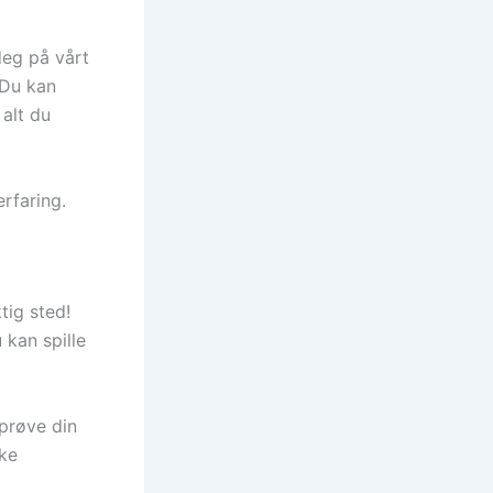
 deg på vårt
 Du kan
 alt du
erfaring.
tig sted!
 kan spille
prøve din
ike