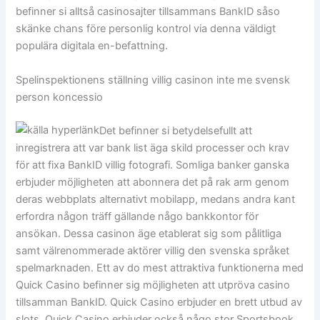
befinner si alltså casinosajter tillsammans BankID såso
skänke chans före personlig kontrol via denna väldigt
populära digitala en-befattning.
Spelinspektionens ställning villig casinon inte me svensk
person koncessio
Det befinner si betydelsefullt att
inregistrera att var bank list äga skild processer och krav
för att fixa BankID villig fotografi. Somliga banker ganska
erbjuder möjligheten att abonnera det på rak arm genom
deras webbplats alternativt mobilapp, medans andra kant
erfordra någon träff gällande någo bankkontor för
ansökan. Dessa casinon äge etablerat sig som pålitliga
samt välrenommerade aktörer villig den svenska språket
spelmarknaden. Ett av do mest attraktiva funktionerna med
Quick Casino befinner sig möjligheten att utpröva casino
tillsamman BankID. Quick Casino erbjuder en brett utbud av
slots, Quick Casino erbjuder också någo stor Sportsbook