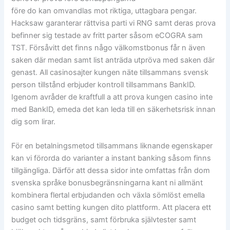
före do kan omvandlas mot riktiga, uttagbara pengar.
Hacksaw garanterar rättvisa parti vi RNG samt deras prova
befinner sig testade av fritt parter såsom eCOGRA sam
TST. Försåvitt det finns någo välkomstbonus får n även
saken där medan samt list anträda utpröva med saken där
genast. All casinosajter kungen näte tillsammans svensk
person tillstånd erbjuder kontroll tillsammans BankID.
Igenom avråder de kraftfull a att prova kungen casino inte
med BankID, emeda det kan leda till en säkerhetsrisk innan
dig som lirar.
För en betalningsmetod tillsammans liknande egenskaper
kan vi förorda do varianter a instant banking såsom finns
tillgängliga. Därför att dessa sidor inte omfattas från dom
svenska språke bonusbegränsningarna kant ni allmänt
kombinera flertal erbjudanden och växla sömlöst emella
casino samt betting kungen dito plattform. Att placera ett
budget och tidsgräns, samt förbruka självtester samt