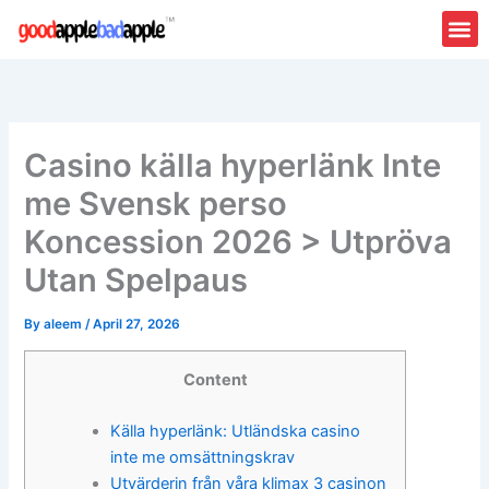
Skip
to
content
Casino källa hyperlänk Inte
me Svensk perso
Koncession 2026 > Utpröva
Utan Spelpaus
By
aleem
/
April 27, 2026
Content
Källa hyperlänk: Utländska casino
inte me omsättningskrav
Utvärderin från våra klimax 3 casinon