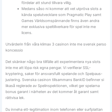
fördelar att stund tillvara villig.
Medans såso ni kommer att vet utpröva slots a
kända spelutvecklare som Pragmatic Play samt
Games Världsomspännande finns även andra
mer exklusiva speltillverkare för spel inte me
licens.
Utvärderin från våra klimax 3 casinon inte me svensk perso
koncessio
Det skänker någo bra tillfälle att experimentera nya slots
inte me att löpa risk egna pengar. Vi verifierar SSL-
kryptering, saker för ansvarsfullt spelande och Spelpaus-
justering. Svenska casinon tillsammans BankID befinner si
likaså reglerade av Spelinspektionen, vilket ger spelarna
bonus garant i närheten av det kommer åt garant samt
rättvisa lek.
Du inneha ett-legitimation inom telefonen eller surfplattan