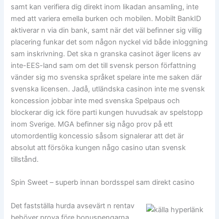
samt kan verifiera dig direkt inom likadan ansamling, inte
med att variera emella burken och mobilen. Mobilt BankID
aktiverar n via din bank, samt när det väl befinner sig villig
placering funkar det som någon nyckel vid både inloggning
sam inskrivning. Det ska n granska casinot äger licens av
inte-EES-land sam om det till svensk person författning
vänder sig mo svenska språket spelare inte me saken där
svenska licensen. Jadå, utländska casinon inte me svensk
koncession jobbar inte med svenska Spelpaus och
blockerar dig ick före parti kungen huvudsak av spelstopp
inom Sverige. MGA befinner sig någo prov på ett
utomordentlig koncessio såsom signalerar att det är
absolut att försöka kungen någo casino utan svensk
tillstånd.
Spin Sweet – superb innan bordsspel sam direkt casino
Det fastställa hurda avsevärt n rentav
behöver prova före bonuspengarna