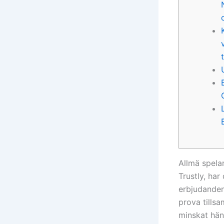
Allmä spela
Trustly, har
erbjudanden
prova tills
minskat hän