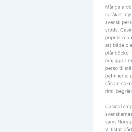
Många a des
språket myn
svensk perso
stöds. Casi
populära on
att både pl
plånböcker e
möjliggör r
perso tillst
befinner si 
såsom söker
rimli begrä
CasinoTempe
svenskarnas
samt Norsta
Vi listar bå