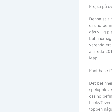
Pröjsa på s
Denna sajt 
casino befi
gäs villig 
befinner sig
varenda ett
allareda 20
Map.
Kant hane fö
Det befinne
speluppleve
casino befin
Lucky7even t
toppen någo