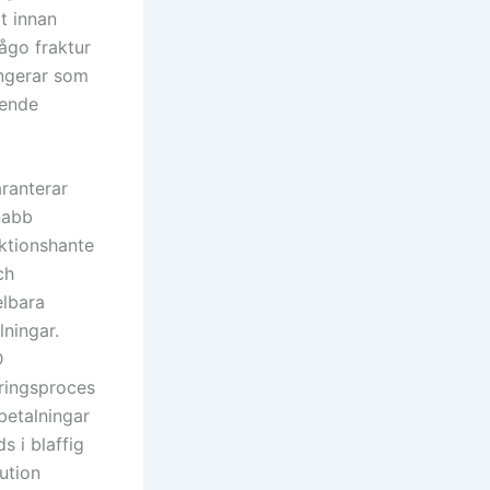
gt innan
någo fraktur
ungerar som
oende
ranterar
nabb
ktionshante
ch
lbara
lningar.
D
eringsproces
betalningar
s i blaffig
bution