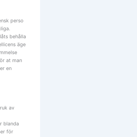
ensk perso
liga.
låts behålla
ellicens äge
tämmelse
för at man
er en
ruk av
r blanda
er för