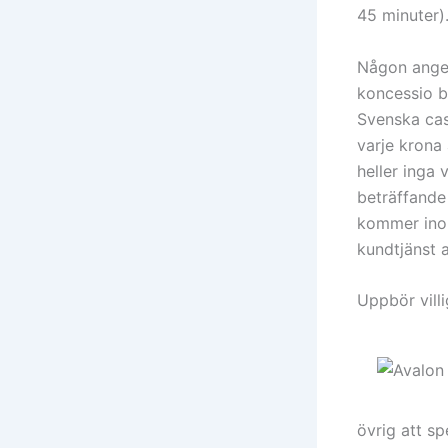
45 minuter)
Någon angel
koncessio be
Svenska casi
varje krona
heller inga 
beträffande 
kommer inom
kundtjänst a
Uppbör villi
övrig att s