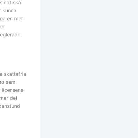
sinot ska
t kunna
apa en mer
on
reglerade
e skattefria
cao sam
 licensens
mmer det
ldenstund