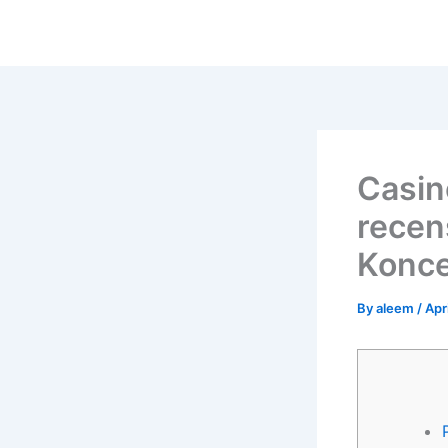
Skip
to
content
Casino
recen
Konce
By
aleem
/
Apr