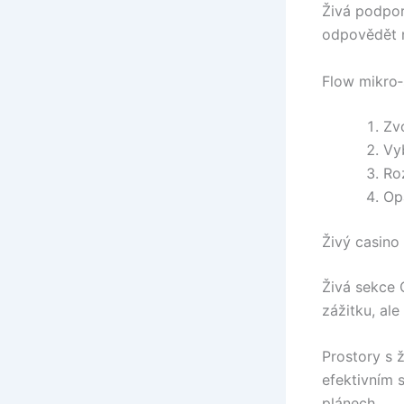
Živá podpor
odpovědět n
Flow mikro‑
Zvo
Vy
Roz
Op
Živý casino
Živá sekce 
zážitku, al
Prostory s 
efektivním 
plánech.