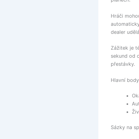
Hráči mohou
automaticky
dealer udělá
Zážitek je 
sekund od o
přestávky.
Hlavní body
Oka
Au
Ži
Sázky na sp