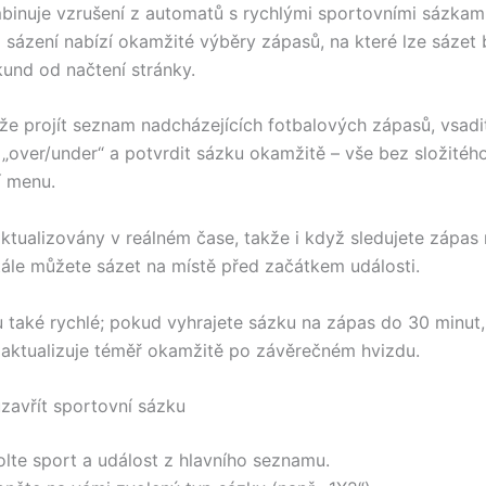
binuje vzrušení z automatů s rychlými sportovními sázkam
 sázení nabízí okamžité výběry zápasů, na které lze sázet
kund od načtení stránky.
že projít seznam nadcházejících fotbalových zápasů, vsadi
„over/under“ a potvrdit sázku okamžitě – vše bez složitéh
í menu.
aktualizovány v reálném čase, takže i když sledujete zápas 
stále můžete sázet na místě před začátkem události.
u také rychlé; pokud vyhrajete sázku na zápas do 30 minut,
 aktualizuje téměř okamžitě po závěrečném hvizdu.
uzavřít sportovní sázku
olte sport a událost z hlavního seznamu.