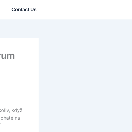
Contact Us
trum
oliv, když
 bohaté na
í