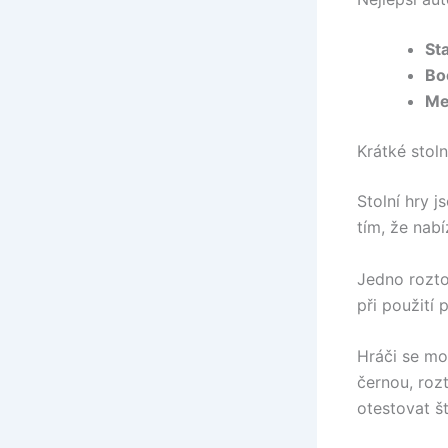
St
Bo
Me
Krátké stoln
Stolní hry 
tím, že nabí
Jedno rozto
při použití
Hráči se mo
černou, rozt
otestovat š