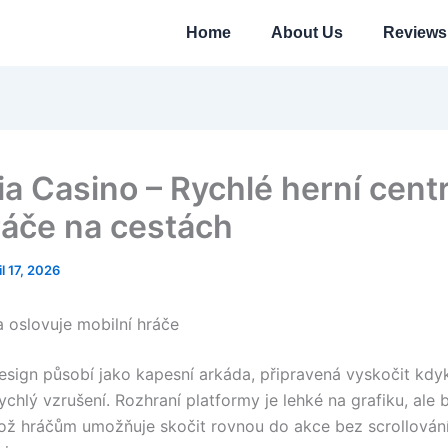
Home
About Us
Reviews
ia Casino – Rychlé herní cen
ráče na cestách
il 17, 2026
a oslovuje mobilní hráče
esign působí jako kapesní arkáda, připravená vyskočit kdyk
ychlý vzrušení. Rozhraní platformy je lehké na grafiku, ale
ož hráčům umožňuje skočit rovnou do akce bez scrollován