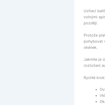
Uvítací bal
volnými spin
později.
Protože pla
pohybovat v
okének.
Jakmile je ú
roztočení a
Rychlé krok
Ov
Vkl
Ok