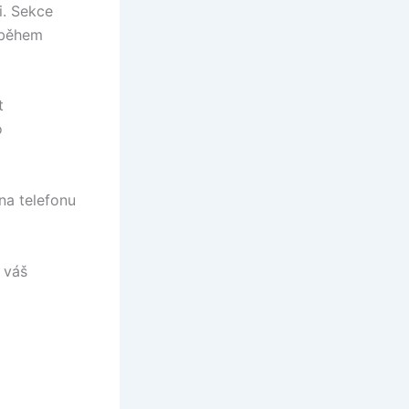
i. Sekce
 během
t
o
na telefonu
 váš