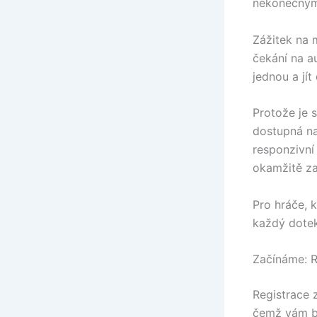
nekonečným
Zážitek na 
čekání na au
jednou a jít 
Protože je 
dostupná na
responzivní
okamžitě za
Pro hráče, k
každý dotek
Začínáme: R
Registrace 
čemž vám bu