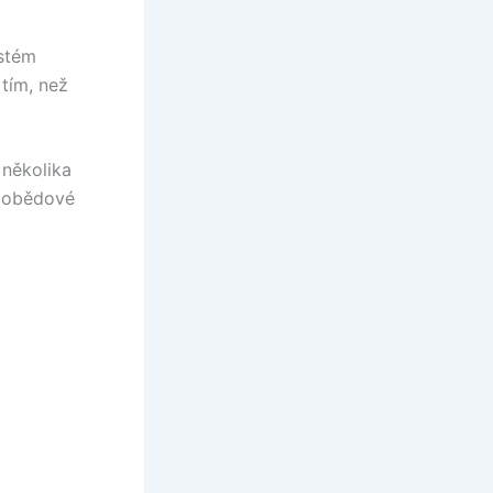
ystém
tím, než
 několika
m obědové