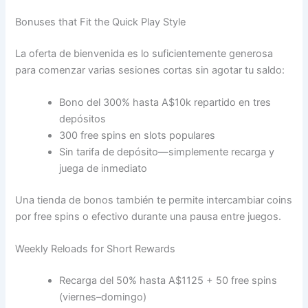
Bonuses that Fit the Quick Play Style
La oferta de bienvenida es lo suficientemente generosa
para comenzar varias sesiones cortas sin agotar tu saldo:
Bono del 300% hasta A$10k repartido en tres
depósitos
300 free spins en slots populares
Sin tarifa de depósito—simplemente recarga y
juega de inmediato
Una tienda de bonos también te permite intercambiar coins
por free spins o efectivo durante una pausa entre juegos.
Weekly Reloads for Short Rewards
Recarga del 50% hasta A$1125 + 50 free spins
(viernes–domingo)