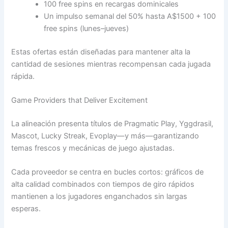
100 free spins en recargas dominicales
Un impulso semanal del 50% hasta A$1500 + 100
free spins (lunes–jueves)
Estas ofertas están diseñadas para mantener alta la
cantidad de sesiones mientras recompensan cada jugada
rápida.
Game Providers that Deliver Excitement
La alineación presenta títulos de Pragmatic Play, Yggdrasil,
Mascot, Lucky Streak, Evoplay—y más—garantizando
temas frescos y mecánicas de juego ajustadas.
Cada proveedor se centra en bucles cortos: gráficos de
alta calidad combinados con tiempos de giro rápidos
mantienen a los jugadores enganchados sin largas
esperas.