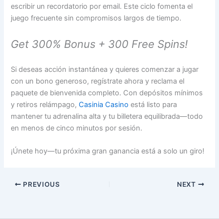
escribir un recordatorio por email. Este ciclo fomenta el
juego frecuente sin compromisos largos de tiempo.
Get 300% Bonus + 300 Free Spins!
Si deseas acción instantánea y quieres comenzar a jugar
con un bono generoso, regístrate ahora y reclama el
paquete de bienvenida completo. Con depósitos mínimos
y retiros relámpago,
Casinia Casino
está listo para
mantener tu adrenalina alta y tu billetera equilibrada—todo
en menos de cinco minutos por sesión.
¡Únete hoy—tu próxima gran ganancia está a solo un giro!
PREVIOUS
NEXT