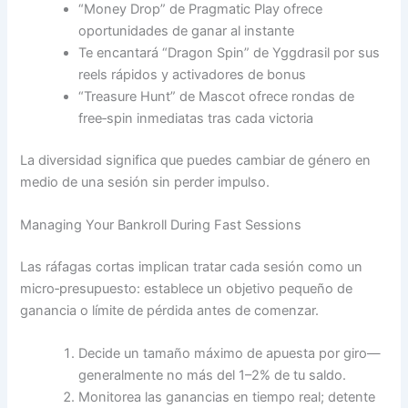
“Money Drop” de Pragmatic Play ofrece
oportunidades de ganar al instante
Te encantará “Dragon Spin” de Yggdrasil por sus
reels rápidos y activadores de bonus
“Treasure Hunt” de Mascot ofrece rondas de
free‑spin inmediatas tras cada victoria
La diversidad significa que puedes cambiar de género en
medio de una sesión sin perder impulso.
Managing Your Bankroll During Fast Sessions
Las ráfagas cortas implican tratar cada sesión como un
micro‑presupuesto: establece un objetivo pequeño de
ganancia o límite de pérdida antes de comenzar.
Decide un tamaño máximo de apuesta por giro—
generalmente no más del 1–2% de tu saldo.
Monitorea las ganancias en tiempo real; detente