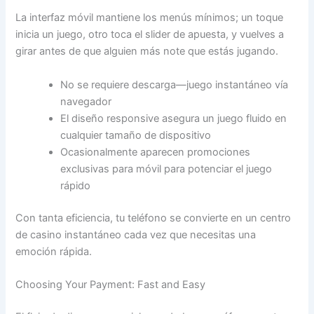
La interfaz móvil mantiene los menús mínimos; un toque
inicia un juego, otro toca el slider de apuesta, y vuelves a
girar antes de que alguien más note que estás jugando.
No se requiere descarga—juego instantáneo vía
navegador
El diseño responsive asegura un juego fluido en
cualquier tamaño de dispositivo
Ocasionalmente aparecen promociones
exclusivas para móvil para potenciar el juego
rápido
Con tanta eficiencia, tu teléfono se convierte en un centro
de casino instantáneo cada vez que necesitas una
emoción rápida.
Choosing Your Payment: Fast and Easy