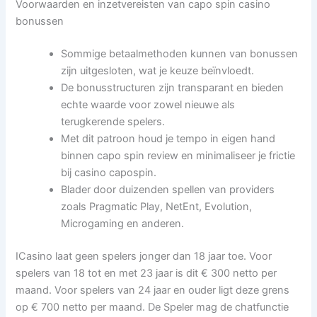
Voorwaarden en inzetvereisten van capo spin casino
bonussen
Sommige betaalmethoden kunnen van bonussen
zijn uitgesloten, wat je keuze beïnvloedt.
De bonusstructuren zijn transparant en bieden
echte waarde voor zowel nieuwe als
terugkerende spelers.
Met dit patroon houd je tempo in eigen hand
binnen capo spin review en minimaliseer je frictie
bij casino capospin.
Blader door duizenden spellen van providers
zoals Pragmatic Play, NetEnt, Evolution,
Microgaming en anderen.
ICasino laat geen spelers jonger dan 18 jaar toe. Voor
spelers van 18 tot en met 23 jaar is dit € 300 netto per
maand. Voor spelers van 24 jaar en ouder ligt deze grens
op € 700 netto per maand. De Speler mag de chatfunctie