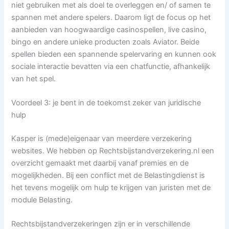
niet gebruiken met als doel te overleggen en/ of samen te
spannen met andere spelers. Daarom ligt de focus op het
aanbieden van hoogwaardige casinospellen, live casino,
bingo en andere unieke producten zoals Aviator. Beide
spellen bieden een spannende spelervaring en kunnen ook
sociale interactie bevatten via een chatfunctie, afhankelijk
van het spel.
Voordeel 3: je bent in de toekomst zeker van juridische
hulp
Kasper is (mede)eigenaar van meerdere verzekering
websites. We hebben op Rechtsbijstandverzekering.nl een
overzicht gemaakt met daarbij vanaf premies en de
mogelijkheden. Bij een conflict met de Belastingdienst is
het tevens mogelijk om hulp te krijgen van juristen met de
module Belasting.
Rechtsbijstandverzekeringen zijn er in verschillende