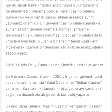
için ilk olarak belirli kriterleri göz önünde bulundurmanız
gerekmektedir. Deneme bonusu veren casino siteleri,
güvenilirliği ve güvenilir casino siteleri arasında ayrım
yapmanız önemlidir. En güvenilir casino siteleri genellikle
şunları sağlar: güvenli ödeme sistemleri, şifreleme
teknolojileri ve kullanıcı koruması. Slot casino siteleri de bu
kriterlere uymalıdır. Güvenilir bir sitenin temel özelliklerini
inceleyerek, güvenli bir deneyim sağlayabileceğiniz siteleri
seçebilirsiniz.
2026 Yılı için En İyi Canlı Casino Siteleri: Öneriler ve Analiz
En Güvenilir Casino Siteleri: 2026 yılı için en güvenilir canlı
casino siteleri arasında “Betul Casino” ve “Sultan Casino”
yer alıyor. Bu siteler, kullanıcıların bilgi ve parayı korumasını
sağlar ve düzenli olarak güvenlik kontrolü yaparlar.
Casino Bahis Siteleri: “Kasim Casino” ve “Zaman Casino”