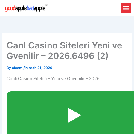
Skip
to
content
Canl Casino Siteleri Yeni ve
Gvenilir – 2026.6496 (2)
By
aleem
/
March 21, 2026
Canlı Casino Siteleri – Yeni ve Güvenilir – 2026
▶️