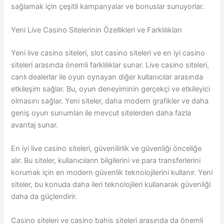
sağlamak için çeşitli kampanyalar ve bonuslar sunuyorlar.
Yeni Live Casino Sitelerinin Özellikleri ve Farklılıkları
Yeni live casino siteleri, slot casino siteleri ve en iyi casino
siteleri arasında önemli farklılıklar sunar. Live casino siteleri,
canlı dealerlar ile oyun oynayan diğer kullanıcılar arasında
etkileşim sağlar. Bu, oyun deneyiminin gerçekçi ve etkileyici
olmasını sağlar. Yeni siteler, daha modern grafikler ve daha
geniş oyun sunumları ile mevcut sitelerden daha fazla
avantaj sunar.
En iyi live casino siteleri, güvenilirlik ve güvenliği önceliğe
alır. Bu siteler, kullanıcıların bilgilerini ve para transferlerini
korumak için en modern güvenlik teknolojilerini kullanır. Yeni
siteler, bu konuda daha ileri teknolojileri kullanarak güvenliği
daha da güçlendirir.
Casino siteleri ve casino bahis siteleri arasında da önemli