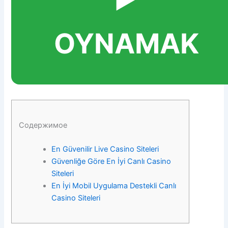
OYNAMAK
Содержимое
En Güvenilir Live Casino Siteleri
Güvenliğe Göre En İyi Canlı Casino
Siteleri
En İyi Mobil Uygulama Destekli Canlı
Casino Siteleri