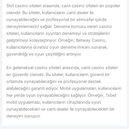
Slot casino siteleri arasında, canlı casino siteleri en popüler
olanıdır. Bu siteler, kullanıcıların canlı dealer ile
oynayabileceğini ve profesyonel bir atmosfer içinde
deneyimlemesini sağlar. Deneme bonusu veren casino
siteleri, kullanıcıların oyunları denemeyi ve stratejilerini
geliştirmeyi kolaylaştırıyor. Örneğin, Betway Casino,
kullanıcılarına ücretsiz oyun deneme imkanı sunarak,
güvenilirliği ve oyun çeşitliliğini artırıyor.
En geleneksel casino siteleri arasında, canlı casino siteleri
en güvenilir olanıdır. Bu siteler, kullanıcıların güvenli bir
ortamda oynayabileceğini ve profesyonel destek
alabileceğini garanti ediyor. Mobil uygulamaları, kullanıcıların
her yerde oyun oynayabileceğini sağlıyor. Örneğin, 1xbet
mobil uygulaması, kullanıcıların cihazlarında oyun
oynayabilecekleri ve canlı dealer ile oynayabilecekleri bir
deneyim sunuyor.