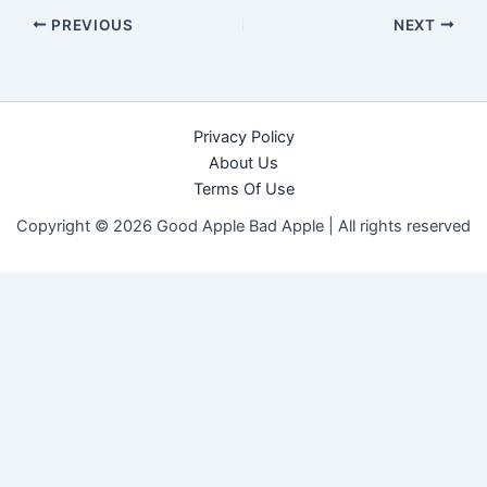
PREVIOUS
NEXT
Privacy Policy
About Us
Terms Of Use
Copyright © 2026 Good Apple Bad Apple |
All rights reserved