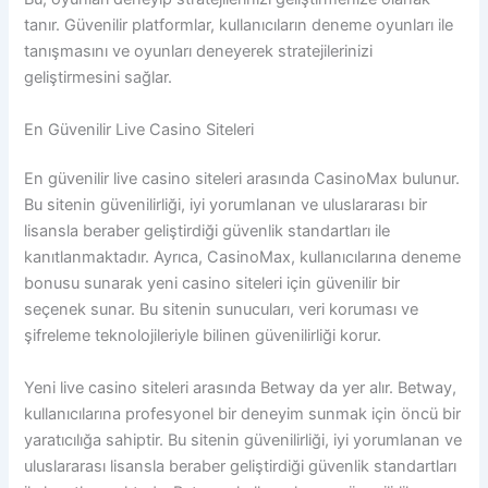
tanır. Güvenilir platformlar, kullanıcıların deneme oyunları ile
tanışmasını ve oyunları deneyerek stratejilerinizi
geliştirmesini sağlar.
En Güvenilir Live Casino Siteleri
En güvenilir live casino siteleri arasında CasinoMax bulunur.
Bu sitenin güvenilirliği, iyi yorumlanan ve uluslararası bir
lisansla beraber geliştirdiği güvenlik standartları ile
kanıtlanmaktadır. Ayrıca, CasinoMax, kullanıcılarına deneme
bonusu sunarak yeni casino siteleri için güvenilir bir
seçenek sunar. Bu sitenin sunucuları, veri koruması ve
şifreleme teknolojileriyle bilinen güvenilirliği korur.
Yeni live casino siteleri arasında Betway da yer alır. Betway,
kullanıcılarına profesyonel bir deneyim sunmak için öncü bir
yaratıcılığa sahiptir. Bu sitenin güvenilirliği, iyi yorumlanan ve
uluslararası lisansla beraber geliştirdiği güvenlik standartları