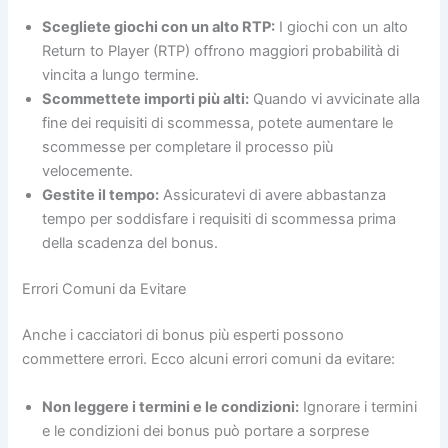
Scegliete giochi con un alto RTP:
I giochi con un alto
Return to Player (RTP) offrono maggiori probabilità di
vincita a lungo termine.
Scommettete importi più alti:
Quando vi avvicinate alla
fine dei requisiti di scommessa, potete aumentare le
scommesse per completare il processo più
velocemente.
Gestite il tempo:
Assicuratevi di avere abbastanza
tempo per soddisfare i requisiti di scommessa prima
della scadenza del bonus.
Errori Comuni da Evitare
Anche i cacciatori di bonus più esperti possono
commettere errori. Ecco alcuni errori comuni da evitare:
Non leggere i termini e le condizioni:
Ignorare i termini
e le condizioni dei bonus può portare a sorprese