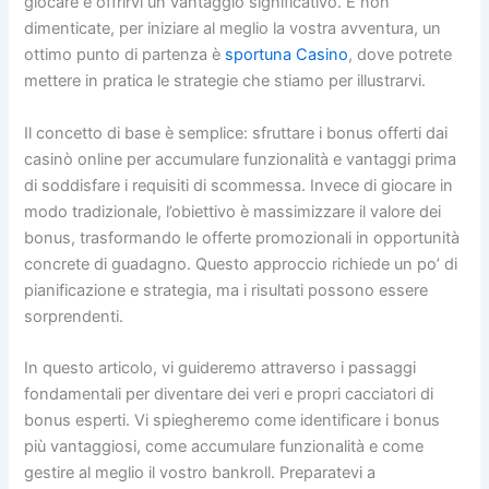
giocare e offrirvi un vantaggio significativo. E non
dimenticate, per iniziare al meglio la vostra avventura, un
ottimo punto di partenza è
sportuna Casino
, dove potrete
mettere in pratica le strategie che stiamo per illustrarvi.
Il concetto di base è semplice: sfruttare i bonus offerti dai
casinò online per accumulare funzionalità e vantaggi prima
di soddisfare i requisiti di scommessa. Invece di giocare in
modo tradizionale, l’obiettivo è massimizzare il valore dei
bonus, trasformando le offerte promozionali in opportunità
concrete di guadagno. Questo approccio richiede un po’ di
pianificazione e strategia, ma i risultati possono essere
sorprendenti.
In questo articolo, vi guideremo attraverso i passaggi
fondamentali per diventare dei veri e propri cacciatori di
bonus esperti. Vi spiegheremo come identificare i bonus
più vantaggiosi, come accumulare funzionalità e come
gestire al meglio il vostro bankroll. Preparatevi a