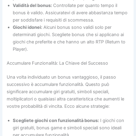
Validità del bonus:
Controllate per quanto tempo il
bonus è valido. Assicuratevi di avere abbastanza tempo
per soddisfare i requisiti di scommessa.
Giochi idonei:
Alcuni bonus sono validi solo per
determinati giochi. Scegliete bonus che si applicano ai
giochi che preferite e che hanno un alto RTP (Return to
Player).
Accumulare Funzionalità: La Chiave del Successo
Una volta individuato un bonus vantaggioso, il passo
successivo è accumulare funzionalità. Questo può
significare accumulare giri gratuiti, simboli speciali,
moltiplicatori o qualsiasi altra caratteristica che aumenti le
vostre probabilità di vincita. Ecco alcune strategie:
Scegliete giochi con funzionalità bonus:
I giochi con
giri gratuiti, bonus game e simboli speciali sono ideali
per accumulare funzionalità.