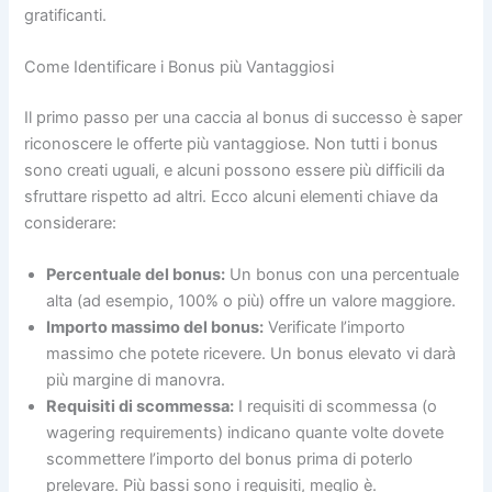
gratificanti.
Come Identificare i Bonus più Vantaggiosi
Il primo passo per una caccia al bonus di successo è saper
riconoscere le offerte più vantaggiose. Non tutti i bonus
sono creati uguali, e alcuni possono essere più difficili da
sfruttare rispetto ad altri. Ecco alcuni elementi chiave da
considerare:
Percentuale del bonus:
Un bonus con una percentuale
alta (ad esempio, 100% o più) offre un valore maggiore.
Importo massimo del bonus:
Verificate l’importo
massimo che potete ricevere. Un bonus elevato vi darà
più margine di manovra.
Requisiti di scommessa:
I requisiti di scommessa (o
wagering requirements) indicano quante volte dovete
scommettere l’importo del bonus prima di poterlo
prelevare. Più bassi sono i requisiti, meglio è.