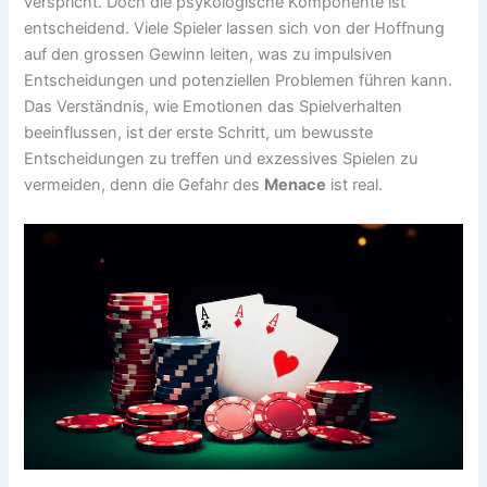
verspricht. Doch die psykologische Komponente ist
entscheidend. Viele Spieler lassen sich von der Hoffnung
auf den grossen Gewinn leiten, was zu impulsiven
Entscheidungen und potenziellen Problemen führen kann.
Das Verständnis, wie Emotionen das Spielverhalten
beeinflussen, ist der erste Schritt, um bewusste
Entscheidungen zu treffen und exzessives Spielen zu
vermeiden, denn die Gefahr des
Menace
ist real.