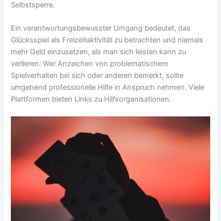
Selbstsperre.
Ein verantwortungsbewusster Umgang bedeutet, das
Glücksspiel als Freizeitaktivität zu betrachten und niemals
mehr Geld einzusetzen, als man sich leisten kann zu
verlieren. Wer Anzeichen von problematischem
Spielverhalten bei sich oder anderen bemerkt, sollte
umgehend professionelle Hilfe in Anspruch nehmen. Viele
Plattformen bieten Links zu Hilfsorganisationen.