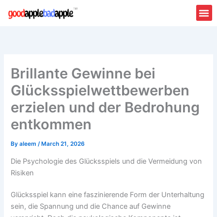
Skip
to
content
Brillante Gewinne bei
Glücksspielwettbewerben
erzielen und der Bedrohung
entkommen
By
aleem
/
March 21, 2026
Die Psychologie des Glücksspiels und die Vermeidung von
Risiken
Glücksspiel kann eine faszinierende Form der Unterhaltung
sein, die Spannung und die Chance auf Gewinne