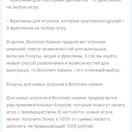
на любую игру;
– Фриспины для игроков, которые пригласили друзей –
5 фриспинов на любую игру.
В целом, Boostwin Казино предлагает игрокам
широкий спектр возможностей для выигрыша,
включая бонусы, акции и фриспины. Если вы ищете
новый способ развлечения и возможностей для
выигрыша, то Boostwin Казино – это отличный выбор.
Бонусы для новых игроков в Boostwin казино
Для новых игроков в Boostwin казино предлагается
ряд привлекательных бонусов, которые помогут начать
игру с преимуществом. В частности, новый игрок
может получить бонус в 100% от суммы первого
депозита, не превышающей 1000 рублей.