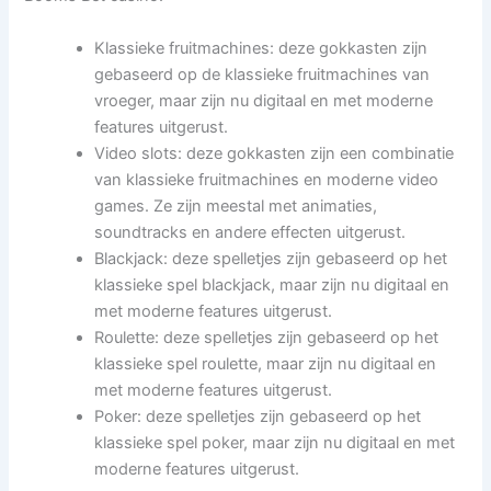
Klassieke fruitmachines: deze gokkasten zijn
gebaseerd op de klassieke fruitmachines van
vroeger, maar zijn nu digitaal en met moderne
features uitgerust.
Video slots: deze gokkasten zijn een combinatie
van klassieke fruitmachines en moderne video
games. Ze zijn meestal met animaties,
soundtracks en andere effecten uitgerust.
Blackjack: deze spelletjes zijn gebaseerd op het
klassieke spel blackjack, maar zijn nu digitaal en
met moderne features uitgerust.
Roulette: deze spelletjes zijn gebaseerd op het
klassieke spel roulette, maar zijn nu digitaal en
met moderne features uitgerust.
Poker: deze spelletjes zijn gebaseerd op het
klassieke spel poker, maar zijn nu digitaal en met
moderne features uitgerust.