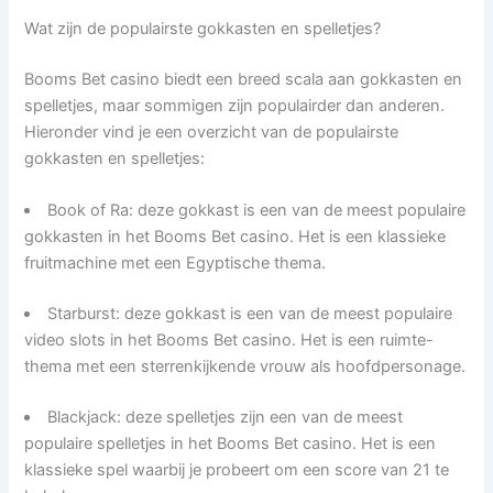
Wat zijn de populairste gokkasten en spelletjes?
Booms Bet casino biedt een breed scala aan gokkasten en
spelletjes, maar sommigen zijn populairder dan anderen.
Hieronder vind je een overzicht van de populairste
gokkasten en spelletjes:
Book of Ra: deze gokkast is een van de meest populaire
gokkasten in het Booms Bet casino. Het is een klassieke
fruitmachine met een Egyptische thema.
Starburst: deze gokkast is een van de meest populaire
video slots in het Booms Bet casino. Het is een ruimte-
thema met een sterrenkijkende vrouw als hoofdpersonage.
Blackjack: deze spelletjes zijn een van de meest
populaire spelletjes in het Booms Bet casino. Het is een
klassieke spel waarbij je probeert om een score van 21 te