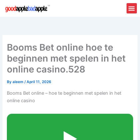
Skip
to
content
Booms Bet online hoe te
beginnen met spelen in het
online casino.528
By
aleem
/
April 11, 2026
Booms Bet online – hoe te beginnen met spelen in het
online casino
▶️