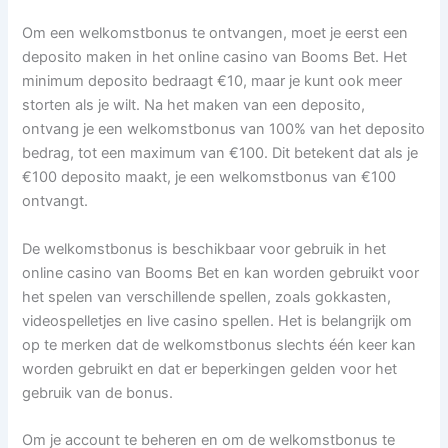
Om een welkomstbonus te ontvangen, moet je eerst een
deposito maken in het online casino van Booms Bet. Het
minimum deposito bedraagt €10, maar je kunt ook meer
storten als je wilt. Na het maken van een deposito,
ontvang je een welkomstbonus van 100% van het deposito
bedrag, tot een maximum van €100. Dit betekent dat als je
€100 deposito maakt, je een welkomstbonus van €100
ontvangt.
De welkomstbonus is beschikbaar voor gebruik in het
online casino van Booms Bet en kan worden gebruikt voor
het spelen van verschillende spellen, zoals gokkasten,
videospelletjes en live casino spellen. Het is belangrijk om
op te merken dat de welkomstbonus slechts één keer kan
worden gebruikt en dat er beperkingen gelden voor het
gebruik van de bonus.
Om je account te beheren en om de welkomstbonus te