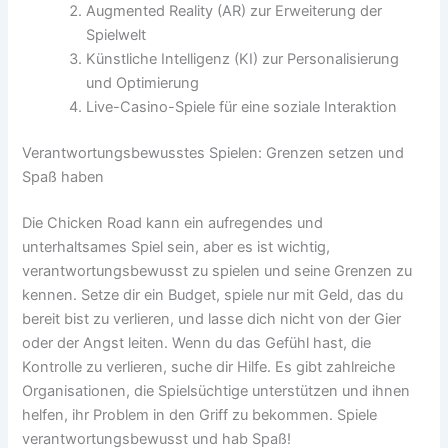
Augmented Reality (AR) zur Erweiterung der
Spielwelt
Künstliche Intelligenz (KI) zur Personalisierung
und Optimierung
Live-Casino-Spiele für eine soziale Interaktion
Verantwortungsbewusstes Spielen: Grenzen setzen und
Spaß haben
Die Chicken Road kann ein aufregendes und
unterhaltsames Spiel sein, aber es ist wichtig,
verantwortungsbewusst zu spielen und seine Grenzen zu
kennen. Setze dir ein Budget, spiele nur mit Geld, das du
bereit bist zu verlieren, und lasse dich nicht von der Gier
oder der Angst leiten. Wenn du das Gefühl hast, die
Kontrolle zu verlieren, suche dir Hilfe. Es gibt zahlreiche
Organisationen, die Spielsüchtige unterstützen und ihnen
helfen, ihr Problem in den Griff zu bekommen. Spiele
verantwortungsbewusst und hab Spaß!