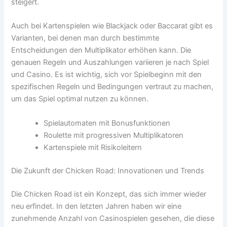
steigert.
Auch bei Kartenspielen wie Blackjack oder Baccarat gibt es
Varianten, bei denen man durch bestimmte
Entscheidungen den Multiplikator erhöhen kann. Die
genauen Regeln und Auszahlungen variieren je nach Spiel
und Casino. Es ist wichtig, sich vor Spielbeginn mit den
spezifischen Regeln und Bedingungen vertraut zu machen,
um das Spiel optimal nutzen zu können.
Spielautomaten mit Bonusfunktionen
Roulette mit progressiven Multiplikatoren
Kartenspiele mit Risikoleitern
Die Zukunft der Chicken Road: Innovationen und Trends
Die Chicken Road ist ein Konzept, das sich immer wieder
neu erfindet. In den letzten Jahren haben wir eine
zunehmende Anzahl von Casinospielen gesehen, die diese