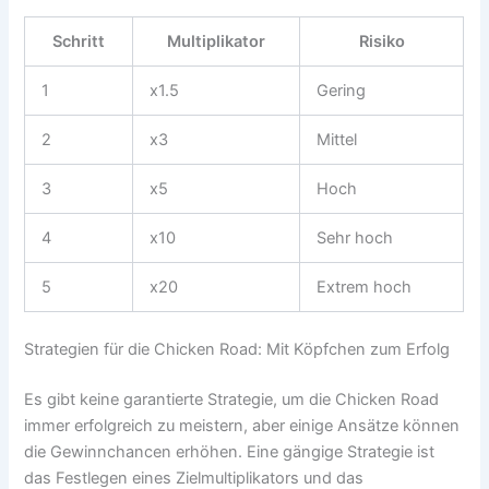
Schritt
Multiplikator
Risiko
1
x1.5
Gering
2
x3
Mittel
3
x5
Hoch
4
x10
Sehr hoch
5
x20
Extrem hoch
Strategien für die Chicken Road: Mit Köpfchen zum Erfolg
Es gibt keine garantierte Strategie, um die Chicken Road
immer erfolgreich zu meistern, aber einige Ansätze können
die Gewinnchancen erhöhen. Eine gängige Strategie ist
das Festlegen eines Zielmultiplikators und das