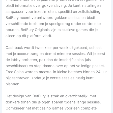
biedt informatie over gokverslaving. Je kunt instellingen
aanpassen voor inzetlimieten, speeltijd en zelfuitsluiting.
BetFury neemt verantwoord gokken serieus en biedt
verschillende tools om je speelgedrag onder controle te
houden. BetFury Originals zijn exclusieve games die je
alleen op dit platform vindt.
Cashback wordt twee keer per week uitgekeerd, schaalt
met je accountrang en dempt mindere sessies. Wil je eerst
de lobby proberen, pak dan de inschrijf-spins (als
beschikbaar) en stap daarna over op het volledige pakket.
Free Spins worden meestal in kleine batches binnen 24 uur
bijgeschreven, zodat je je eerste sessies rustig kunt
plannen.
Het design van BetFury is strak en overzichtelijk, met
donkere tonen die je ogen sparen tijdens lange sessies.
Combineer het met casino games voor een complete