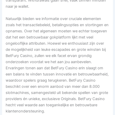
transparant. Withdrawals gaan snel, vaak binnen minuten
naar je wallet.
Natuurlijk bieden we informatie over cruciale elementen
zoals het transactiebeleid, betalingsopties en stortingen en
opnames. Over het algemeen moeten we echter toegeven
dat het een betrouwbaar gokplatform lijkt met veel
ongelooflijke attributen. Hoewel we enthousiast zijn over
de mogelijkheid van leuke escapades en grote winsten bij
BetFury Casino, zullen we elk facet ervan grondig
onderzoeken voordat we het aan jou aanbevelen.
Ervaringen tonen aan dat BetFury Casino erin slaagt om
een balans te vinden tussen innovatie en betrouwbaarheid,
waardoor spelers graag terugkeren. BetFury Casino
beschikt over een enorm aanbod van meer dan 8.000
slotmachines, samengesteld uit bekende spellen van grote
providers én unieke, exclusieve Originals. BetFury Casino
hecht veel waarde aan toegankelijke en betrouwbare
klantenondersteuning.