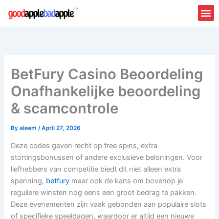
Skip
to
content
BetFury Casino Beoordeling
Onafhankelijke beoordeling
& scamcontrole
By
aleem
/
April 27, 2026
Deze codes geven recht op free spins, extra
stortingsbonussen of andere exclusieve beloningen. Voor
liefhebbers van competitie biedt dit niet alleen extra
spanning,
betfury
maar ook de kans om bovenop je
reguliere winsten nog eens een groot bedrag te pakken.
Deze evenementen zijn vaak gebonden aan populaire slots
of specifieke speeldagen, waardoor er altijd een nieuwe