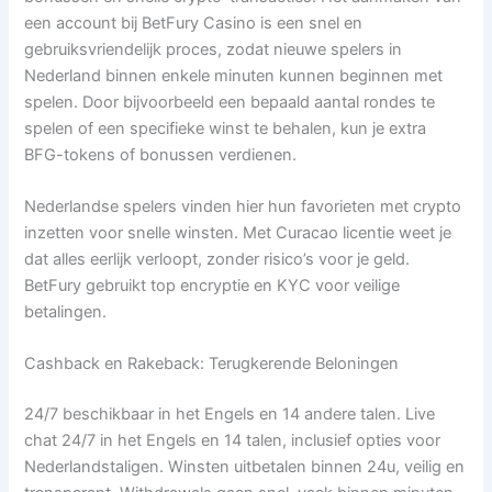
een account bij BetFury Casino is een snel en
gebruiksvriendelijk proces, zodat nieuwe spelers in
Nederland binnen enkele minuten kunnen beginnen met
spelen. Door bijvoorbeeld een bepaald aantal rondes te
spelen of een specifieke winst te behalen, kun je extra
BFG-tokens of bonussen verdienen.
Nederlandse spelers vinden hier hun favorieten met crypto
inzetten voor snelle winsten. Met Curacao licentie weet je
dat alles eerlijk verloopt, zonder risico’s voor je geld.
BetFury gebruikt top encryptie en KYC voor veilige
betalingen.
Cashback en Rakeback: Terugkerende Beloningen
24/7 beschikbaar in het Engels en 14 andere talen. Live
chat 24/7 in het Engels en 14 talen, inclusief opties voor
Nederlandstaligen. Winsten uitbetalen binnen 24u, veilig en