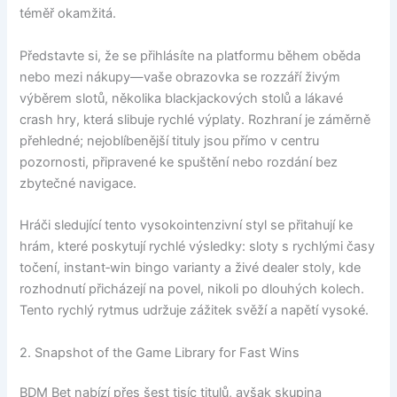
téměř okamžitá.
Představte si, že se přihlásíte na platformu během oběda
nebo mezi nákupy—vaše obrazovka se rozzáří živým
výběrem slotů, několika blackjackových stolů a lákavé
crash hry, která slibuje rychlé výplaty. Rozhraní je záměrně
přehledné; nejoblíbenější tituly jsou přímo v centru
pozornosti, připravené ke spuštění nebo rozdání bez
zbytečné navigace.
Hráči sledující tento vysokointenzivní styl se přitahují ke
hrám, které poskytují rychlé výsledky: sloty s rychlými časy
točení, instant‑win bingo varianty a živé dealer stoly, kde
rozhodnutí přicházejí na povel, nikoli po dlouhých kolech.
Tento rychlý rytmus udržuje zážitek svěží a napětí vysoké.
2. Snapshot of the Game Library for Fast Wins
BDM Bet nabízí přes šest tisíc titulů, avšak skupina