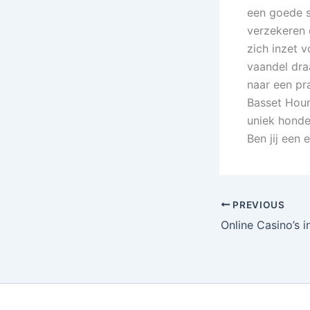
een goede s
verzekeren
zich inzet 
vaandel dra
naar een pr
Basset Houn
uniek honde
Ben jij een
PREVIOUS