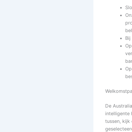
Slo
On
pr
be
Bij
Op
ve
ba
Op
be
Welkomstpak
De Australia
intelligent
tussen, kij
geselecteer