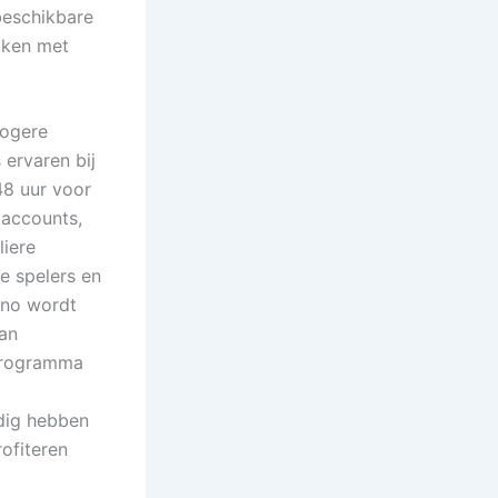
beschikbare
ijken met
hogere
 ervaren bij
48 uur voor
 accounts,
liere
e spelers en
ino wordt
van
 programma
odig hebben
rofiteren