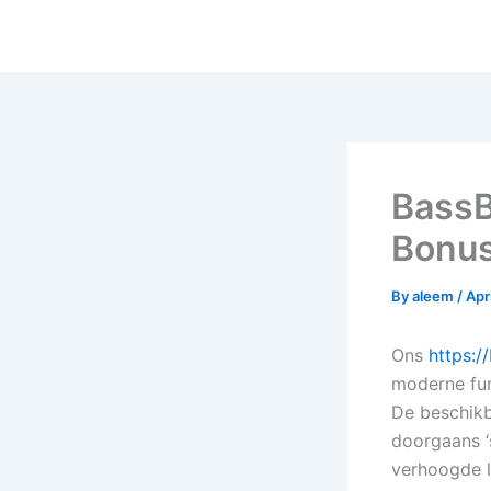
Skip
to
content
BassB
Bonu
By
aleem
/
Apr
Ons
https:/
moderne fun
De beschikb
doorgaans ‘
verhoogde l