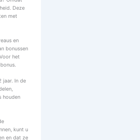
heid. Deze
ten met
veaus en
aan bonussen
 Voor het
 bonus.
jaar. In de
delen,
as houden
de
nnen, kunt u
en en dat ze