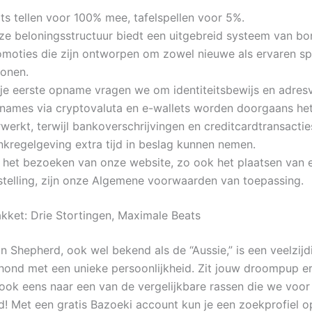
ts tellen voor 100% mee, tafelspellen voor 5%.
ze beloningsstructuur biedt een uitgebreid systeem van b
omoties die zijn ontworpen om zowel nieuwe als ervaren sp
lonen.
 je eerste opname vragen we om identiteitsbewijs en adresve
names via cryptovaluta en e-wallets worden doorgaans het
rwerkt, terwijl bankoverschrijvingen en creditcardtransact
nkregelgeving extra tijd in beslag kunnen nemen.
 het bezoeken van onze website, zo ook het plaatsen van 
stelling, zijn onze Algemene voorwaarden van toepassing.
ket: Drie Stortingen, Maximale Beats
n Shepherd, ook wel bekend als de “Aussie,” is een veelzijd
e hond met een unieke persoonlijkheid. Zit jouw droompup er
k ook eens naar een van de vergelijkbare rassen die we voor
d! Met een gratis Bazoeki account kun je een zoekprofiel o