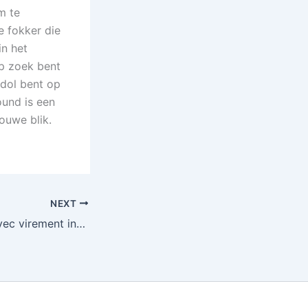
m te
 fokker die
in het
op zoek bent
 dol bent op
ound is een
ouwe blik.
NEXT
Casino en ligne avec virement instantané france : la promesse qui ne tient jamais la route