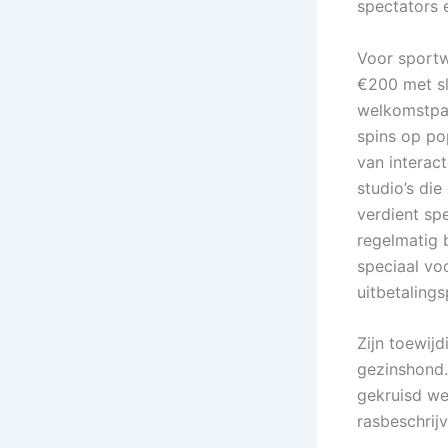
spectators e
Voor sportw
€200 met sl
welkomstpak
spins op po
van interac
studio’s di
verdient sp
regelmatig 
speciaal vo
uitbetaling
Zijn toewij
gezinshond.
gekruisd we
rasbeschrijv