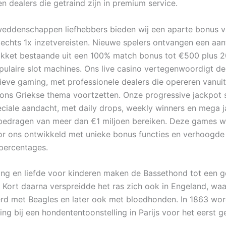
n dealers die getraind zijn in premium service.
eddenschappen liefhebbers bieden wij een aparte bonus v
echts 1x inzetvereisten. Nieuwe spelers ontvangen een aant
ket bestaande uit een 100% match bonus tot €500 plus 2
pulaire slot machines. Ons live casino vertegenwoordigt de
tieve gaming, met professionele dealers die opereren vanui
e ons Griekse thema voortzetten. Onze progressive jackpot 
eciale aandacht, met daily drops, weekly winners en mega 
bedragen van meer dan €1 miljoen bereiken. Deze games 
or ons ontwikkeld met unieke bonus functies en verhoogde
spercentages.
ding en liefde voor kinderen maken de Bassethond tot een 
 Kort daarna verspreidde het ras zich ook in Engeland, waa
rd met Beagles en later ook met bloedhonden. In 1863 wor
ing bij een hondententoonstelling in Parijs voor het eerst 