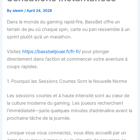
By
aleem
/
April 24, 2026
Dans le monde du gaming rapid‑fire, BassBet offre un
terrain de jeu où chaque spin, carte ou pari ressemble à un
sprint plutôt qu’à un marathon.
Visitez
https://bassbetjouer.fr/fr-fr/
pour plonger
directement dans l’action et commencer votre aventure à
coups rapides.
1. Pourquoi les Sessions Courtes Sont la Nouvelle Norme
Les sessions courtes et à haute intensité sont au cœur de
la culture moderne du gaming. Les joueurs recherchent
l’immédiateté—juste quelques minutes d’adrénaline avant la
prochaine tâche de la journée.
Lorsque vous vous connectez, vous êtes accueilli par un