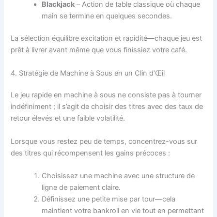
Blackjack
– Action de table classique où chaque
main se termine en quelques secondes.
La sélection équilibre excitation et rapidité—chaque jeu est
prêt à livrer avant même que vous finissiez votre café.
4. Stratégie de Machine à Sous en un Clin d’Œil
Le jeu rapide en machine à sous ne consiste pas à tourner
indéfiniment ; il s’agit de choisir des titres avec des taux de
retour élevés et une faible volatilité.
Lorsque vous restez peu de temps, concentrez-vous sur
des titres qui récompensent les gains précoces :
Choisissez une machine avec une structure de
ligne de paiement claire.
Définissez une petite mise par tour—cela
maintient votre bankroll en vie tout en permettant