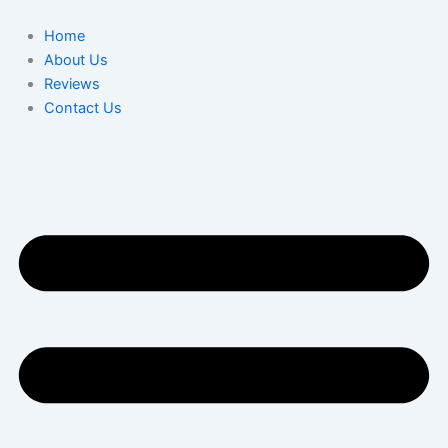
Skip
to
Home
content
About Us
Reviews
Contact Us