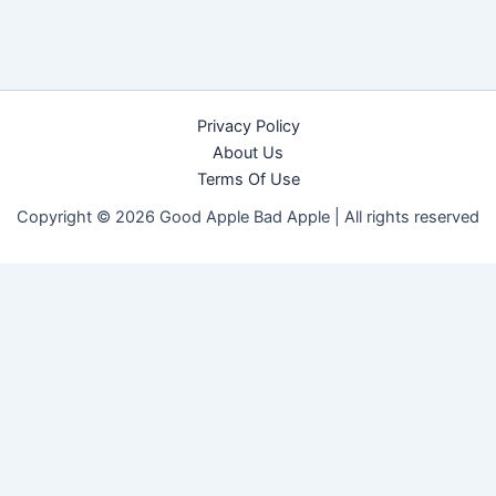
Privacy Policy
About Us
Terms Of Use
Copyright © 2026 Good Apple Bad Apple |
All rights reserved
Login
Signup