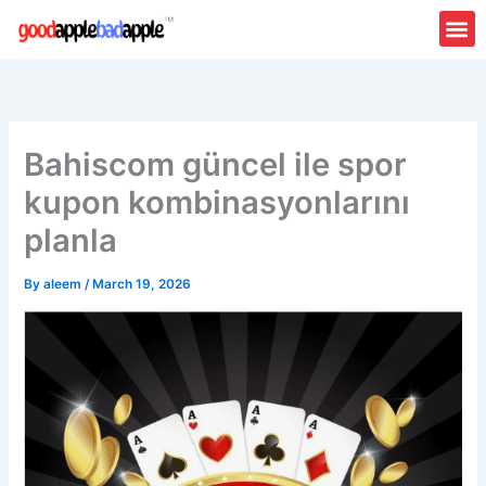
Skip
to
content
Bahiscom güncel ile spor
kupon kombinasyonlarını
planla
By
aleem
/
March 19, 2026