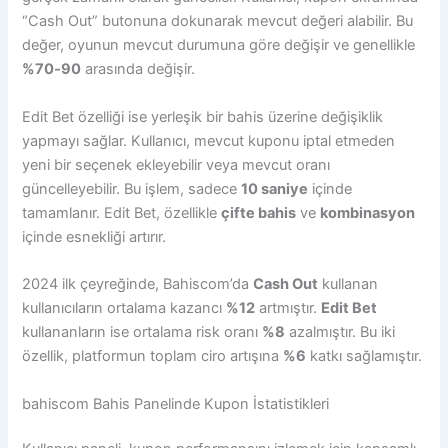
“Cash Out” butonuna dokunarak mevcut değeri alabilir. Bu
değer, oyunun mevcut durumuna göre değişir ve genellikle
%70‑90
arasında değişir.
Edit Bet özelliği ise yerleşik bir bahis üzerine değişiklik
yapmayı sağlar. Kullanıcı, mevcut kuponu iptal etmeden
yeni bir seçenek ekleyebilir veya mevcut oranı
güncelleyebilir. Bu işlem, sadece
10 saniye
içinde
tamamlanır. Edit Bet, özellikle
çifte bahis
ve
kombinasyon
içinde esnekliği artırır.
2024 ilk çeyreğinde, Bahiscom’da
Cash Out
kullanan
kullanıcıların ortalama kazancı
%12
artmıştır.
Edit Bet
kullananların ise ortalama risk oranı
%8
azalmıştır. Bu iki
özellik, platformun toplam ciro artışına
%6
katkı sağlamıştır.
bahiscom Bahis Panelinde Kupon İstatistikleri