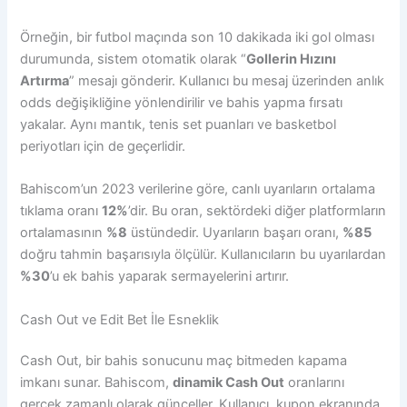
Örneğin, bir futbol maçında son 10 dakikada iki gol olması
durumunda, sistem otomatik olarak “
Gollerin Hızını
Artırma
” mesajı gönderir. Kullanıcı bu mesaj üzerinden anlık
odds değişikliğine yönlendirilir ve bahis yapma fırsatı
yakalar. Aynı mantık, tenis set puanları ve basketbol
periyotları için de geçerlidir.
Bahiscom’un 2023 verilerine göre, canlı uyarıların ortalama
tıklama oranı
12%
’dir. Bu oran, sektördeki diğer platformların
ortalamasının
%8
üstündedir. Uyarıların başarı oranı,
%85
doğru tahmin başarısıyla ölçülür. Kullanıcıların bu uyarılardan
%30
’u ek bahis yaparak sermayelerini artırır.
Cash Out ve Edit Bet İle Esneklik
Cash Out, bir bahis sonucunu maç bitmeden kapama
imkanı sunar. Bahiscom,
dinamik Cash Out
oranlarını
gerçek zamanlı olarak günceller. Kullanıcı, kupon ekranında