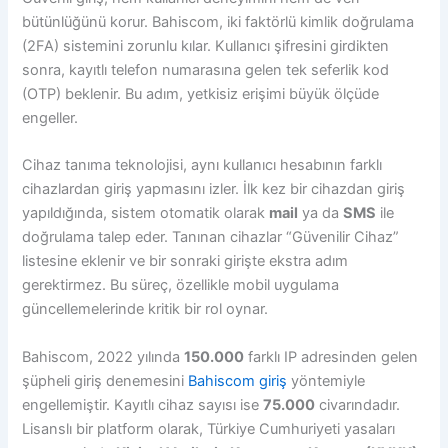
bütünlüğünü korur. Bahiscom, iki faktörlü kimlik doğrulama
(2FA) sistemini zorunlu kılar. Kullanıcı şifresini girdikten
sonra, kayıtlı telefon numarasına gelen tek seferlik kod
(OTP) beklenir. Bu adım, yetkisiz erişimi büyük ölçüde
engeller.
Cihaz tanıma teknolojisi, aynı kullanıcı hesabının farklı
cihazlardan giriş yapmasını izler. İlk kez bir cihazdan giriş
yapıldığında, sistem otomatik olarak
mail
ya da
SMS
ile
doğrulama talep eder. Tanınan cihazlar “Güvenilir Cihaz”
listesine eklenir ve bir sonraki girişte ekstra adım
gerektirmez. Bu süreç, özellikle mobil uygulama
güncellemelerinde kritik bir rol oynar.
Bahiscom, 2022 yılında
150.000
farklı IP adresinden gelen
şüpheli giriş denemesini
Bahiscom giriş
yöntemiyle
engellemiştir. Kayıtlı cihaz sayısı ise
75.000
civarındadır.
Lisanslı bir platform olarak, Türkiye Cumhuriyeti yasaları