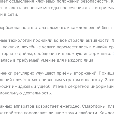
вает осмысления ключевых положений безопасности. 
н владеть основные методы пресечения атак и приём
и в сети.
бербезопасность стала элементом каждодневной быта
ые технологии проникли во все отрасли активности.
, покупки, лечебные услуги переместились в онлайн-с
интернете файлы, сообщения и денежную информацию.
алась в требуемый умение для каждого лица.
нники регулярно улучшают приёмы вторжений. Похищ
дений влечёт к материальным утратам и шантажу. Зах
носит имиджевый ущерб. Утечка секретной информаци
иональную деятельность.
анных аппаратов возрастает ежегодно. Смартфоны, пл
устройства порождают лишние точки слабости. Каждо