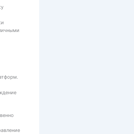
ку
ки
ипичными
атформ.
рждение
твенно
равление