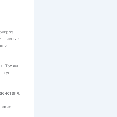
ругроз.
иктивные
ов и
я. Трояны
ыкуп.
действия.
хожие