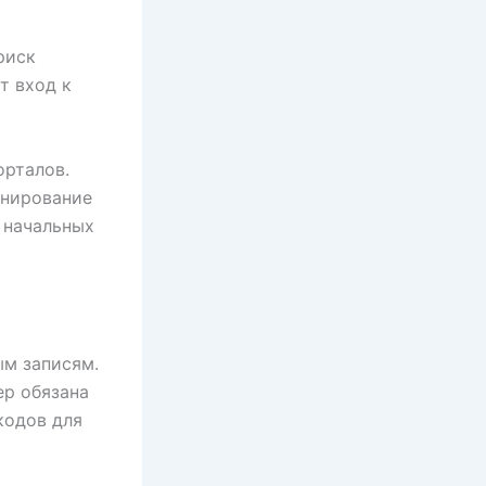
и
риск
т вход к
орталов.
анирование
 начальных
м записям.
ер обязана
кодов для