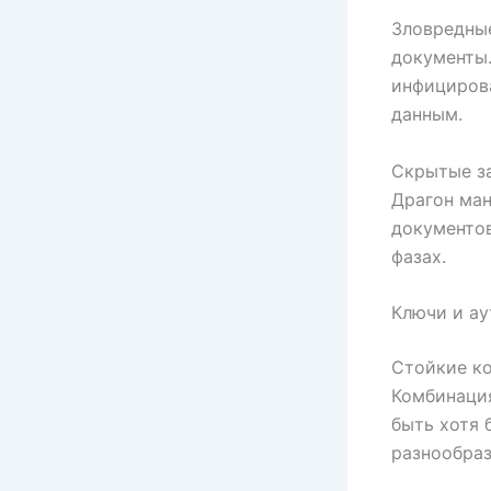
Зловредны
документы.
инфицирова
данным.
Скрытые з
Драгон ман
документов
фазах.
Ключи и ау
Стойкие к
Комбинация
быть хотя 
разнообраз