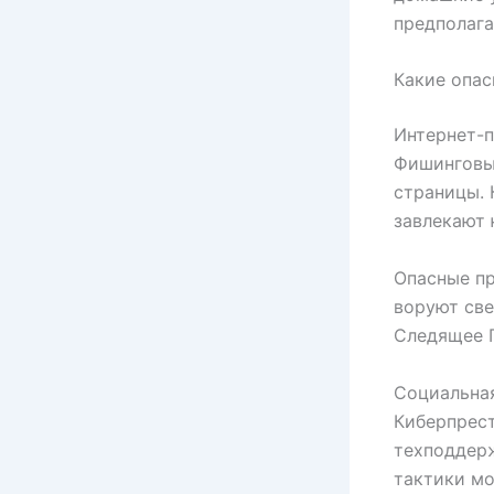
предполага
Какие опас
Интернет-п
Фишинговы
страницы.
завлекают
Опасные пр
воруют све
Следящее П
Социальная
Киберпрест
техподдерж
тактики мо