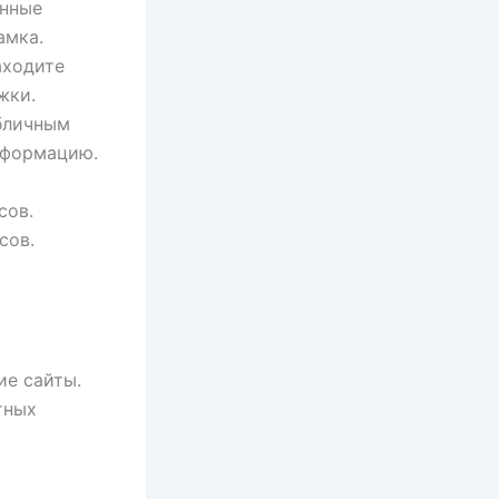
анные
амка.
аходите
жки.
бличным
нформацию.
сов.
сов.
ие сайты.
тных