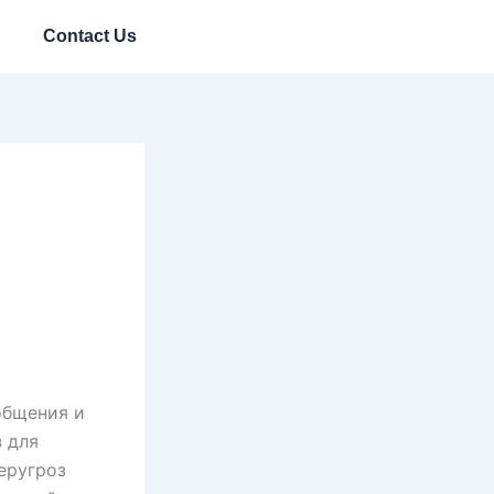
Contact Us
общения и
 для
еругроз