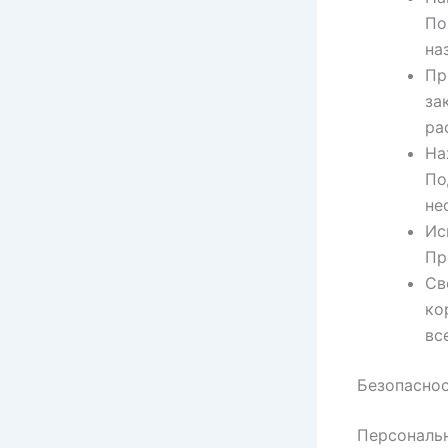
По
на
Пр
за
ра
На
По
не
Ис
Пр
Св
ко
вс
Безопаснос
Персональн