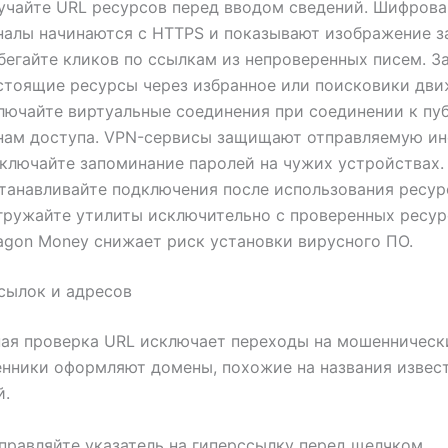
учайте URL ресурсов перед вводом сведений. Шифров
налы начинаются с HTTPS и показывают изображение з
бегайте кликов по ссылкам из непроверенных писем. З
стоящие ресурсы через избранное или поисковики дви
лючайте виртуальные соединения при соединении к пу
нам доступа. VPN-сервисы защищают отправляемую и
ключайте запоминание паролей на чужих устройствах.
танавливайте подключения после использования ресур
гружайте утилиты исключительно с проверенных ресур
agon Money снижает риск установки вирусного ПО.
сылок и адресов
ая проверка URL исключает переходы на мошенническ
нники оформляют домены, похожие на названия извес
й.
правляйте указатель на гиперссылку перед щелчком.