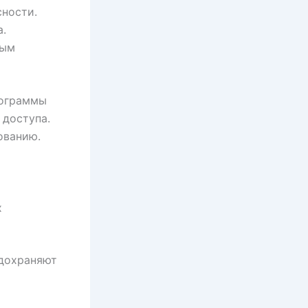
сности.
а.
ным
рограммы
 доступа.
ованию.
х
едохраняют