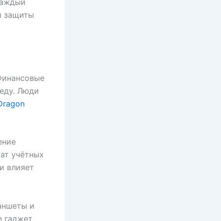
Каждый
ы защиты
 Финансовые
реду. Люди
Dragon
ение
ват учётных
и влияет
аншеты и
е гаджет