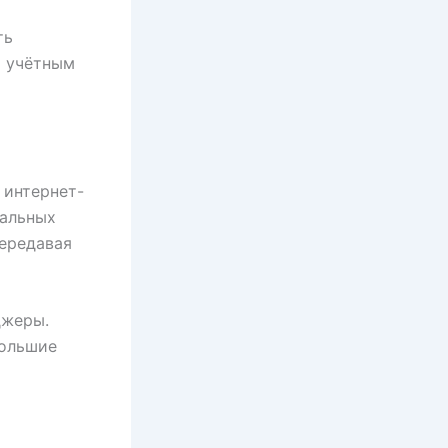
ть
и учётным
 интернет-
нальных
передавая
джеры.
большие