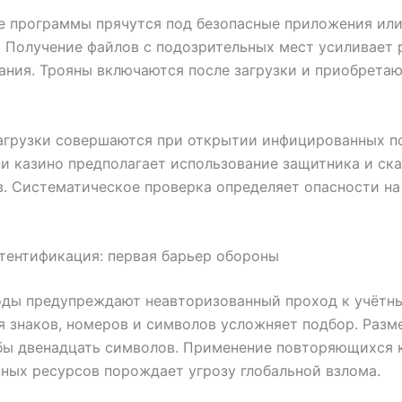
е программы прячутся под безопасные приложения ил
 Получение файлов с подозрительных мест усиливает 
ния. Трояны включаются после загрузки и приобретаю
агрузки совершаются при открытии инфицированных п
и казино предполагает использование защитника и ск
. Систематическое проверка определяет опасности на
тентификация: первая барьер обороны
оды предупреждают неавторизованный проход к учётны
 знаков, номеров и символов усложняет подбор. Разм
бы двенадцать символов. Применение повторяющихся 
ных ресурсов порождает угрозу глобальной взлома.