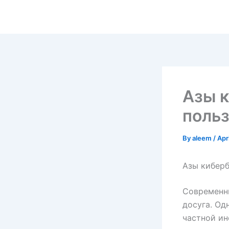
Skip
to
content
Азы 
польз
By
aleem
/
Apr
Азы киберб
Современны
досуга. Од
частной ин