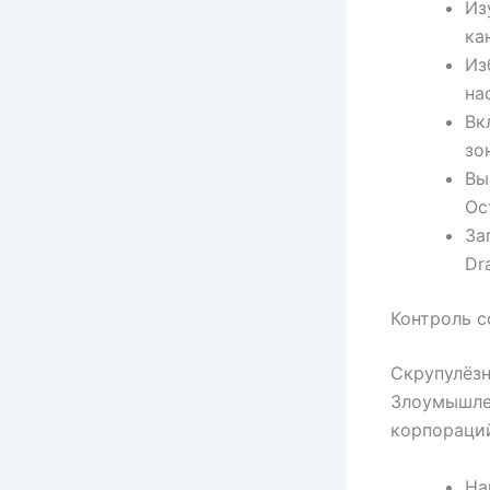
Из
ка
Из
на
Вк
зо
Вы
Ос
За
Dr
Контроль с
Скрупулёзн
Злоумышле
корпораци
На