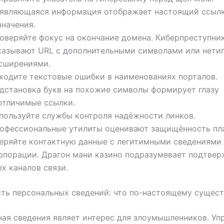
являющаяся информация отображает настоящий ссыл
значения.
оверяйте фокус на окончание домена. Киберпреступни
казывают URL с дополнительными символами или нет
сширениями.
ходите текстовые ошибки в наименованиях порталов.
дстановка букв на похожие символы формирует глазу
отличимые ссылки.
пользуйте службы контроля надёжности линков.
офессиональные утилиты оценивают защищённость пл
еряйте контактную данные с легитимными сведениями
рпорации. Драгон мани казино подразумевает подтве
ех каналов связи.
ть персональных сведений: что по-настоящему сущес
ая сведения являет интерес для злоумышленников. Уп