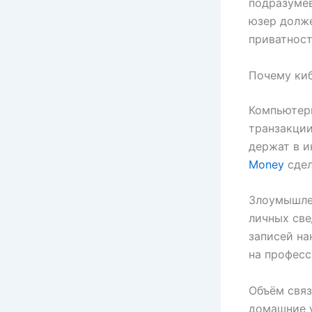
подразуме
юзер долже
приватност
Почему ки
Компьютерн
транзакции
держат в 
Money
сдел
Злоумышле
личных све
записей на
на професс
Объём связ
домашние 