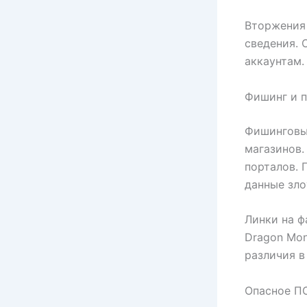
Вторжения 
сведения.
аккаунтам.
Фишинг и 
Фишинговы
магазинов
порталов. 
данные зл
Линки на ф
Dragon Mon
различия в
Опасное ПО