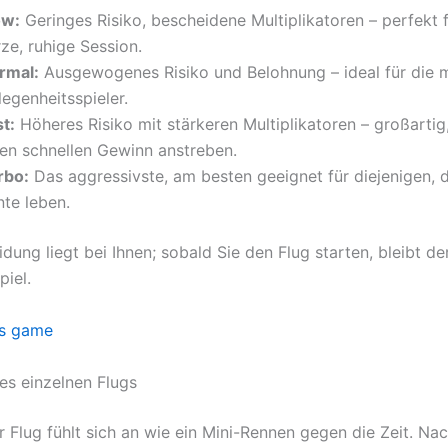
ow:
Geringes Risiko, bescheidene Multiplikatoren – perfekt f
ze, ruhige Session.
rmal:
Ausgewogenes Risiko und Belohnung – ideal für die 
egenheitsspieler.
t:
Höheres Risiko mit stärkeren Multiplikatoren – großartig
nen schnellen Gewinn anstreben.
rbo:
Das aggressivste, am besten geeignet für diejenigen, d
nte leben.
dung liegt bei Ihnen; sobald Sie den Flug starten, bleibt de
iel.
rs game
nes einzelnen Flugs
er Flug fühlt sich an wie ein Mini-Rennen gegen die Zeit. N