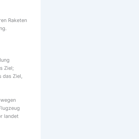
ren Raketen
ng.
dung
s Ziel;
 das Ziel,
s wegen
 Flugzeug
r landet