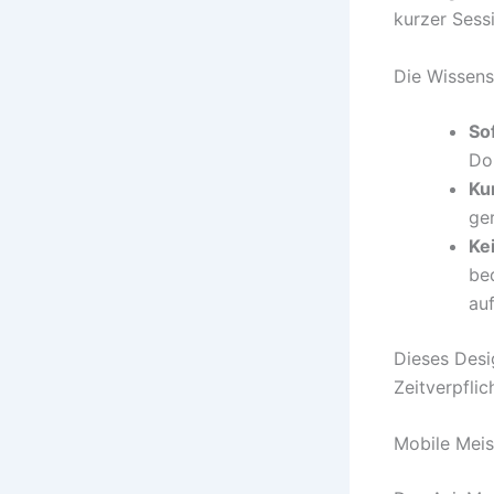
kurzer Sess
Die Wissens
So
Do
Ku
ge
Ke
be
au
Dieses Desi
Zeitverpfli
Mobile Meis