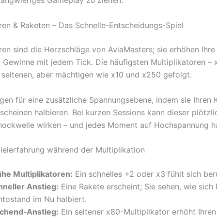
 langwieriges Gameplay zu ziehen.
oren & Raketen – Das Schnelle-Entscheidungs-Spiel
oren sind die Herzschläge von AviaMasters; sie erhöhen Ihre
 Gewinne mit jedem Tick. Die häufigsten Multiplikatoren – x
seltenen, aber mächtigen wie x10 und x250 gefolgt.
gen für eine zusätzliche Spannungsebene, indem sie Ihren 
rscheinen halbieren. Bei kurzen Sessions kann dieser plötzl
hockwelle wirken – und jedes Moment auf Hochspannung ha
ielerfahrung während der Multiplikation
ühe Multiplikatoren:
Ein schnelles +2 oder x3 fühlt sich ber
hneller Anstieg:
Eine Rakete erscheint; Sie sehen, wie sich 
ntostand im Nu halbiert.
chend‑Anstieg:
Ein seltener x80-Multiplikator erhöht Ihre