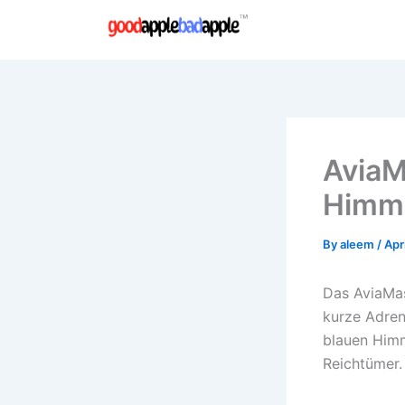
Skip
to
content
AviaM
Himm
By
aleem
/
Apr
Das AviaMast
kurze Adren
blauen Himm
Reichtümer.