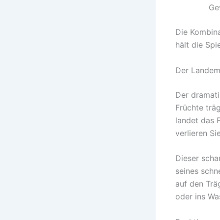
Ge
Die Kombina
hält die Spi
Der Landemo
Der dramati
Früchte träg
landet das 
verlieren S
Dieser scha
seines schn
auf den Träg
oder ins Wa