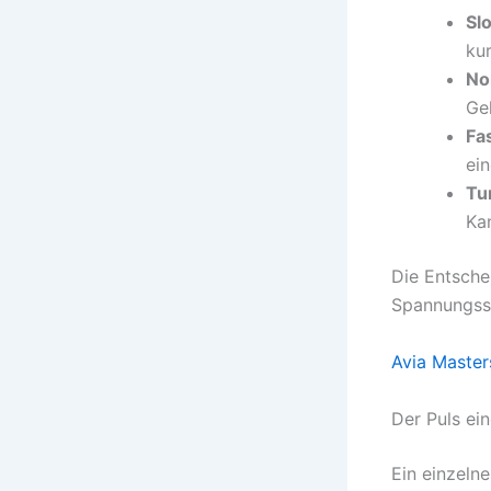
Sl
kur
No
Gel
Fas
ei
Tu
Ka
Die Entschei
Spannungssp
Avia Maste
Der Puls ei
Ein einzeln