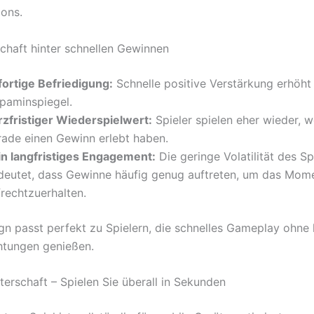
ions.
chaft hinter schnellen Gewinnen
fortige Befriedigung:
Schnelle positive Verstärkung erhöht
paminspiegel.
rzfristiger Wiederspielwert:
Spieler spielen eher wieder, w
rade einen Gewinn erlebt haben.
in langfristiges Engagement:
Die geringe Volatilität des Sp
deutet, dass Gewinne häufig genug auftreten, um das Mo
frechtzuerhalten.
gn passt perfekt zu Spielern, die schnelles Gameplay ohne 
chtungen genießen.
terschaft – Spielen Sie überall in Sekunden