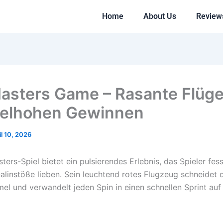
Home
About Us
Review
asters Game – Rasante Flüge
elhohen Gewinnen
il 10, 2026
ers-Spiel bietet ein pulsierendes Erlebnis, das Spieler fess
alinstöße lieben. Sein leuchtend rotes Flugzeug schneidet 
el und verwandelt jeden Spin in einen schnellen Sprint auf 