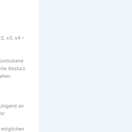
2, x3, x4 –
Kontostand
iche Absturz
lten.
uhigend an.
Ihr
n möglichen