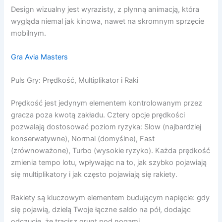
Design wizualny jest wyrazisty, z płynną animacją, która
wygląda niemal jak kinowa, nawet na skromnym sprzęcie
mobilnym.
Gra Avia Masters
Puls Gry: Prędkość, Multiplikator i Raki
Prędkość jest jedynym elementem kontrolowanym przez
gracza poza kwotą zakładu. Cztery opcje prędkości
pozwalają dostosować poziom ryzyka: Slow (najbardziej
konserwatywne), Normal (domyślne), Fast
(zrównoważone), Turbo (wysokie ryzyko). Każda prędkość
zmienia tempo lotu, wpływając na to, jak szybko pojawiają
się multiplikatory i jak często pojawiają się rakiety.
Rakiety są kluczowym elementem budującym napięcie: gdy
się pojawią, dzielą Twoje łączne saldo na pół, dodając
odczucie, że tracisz grunt pod nogami.