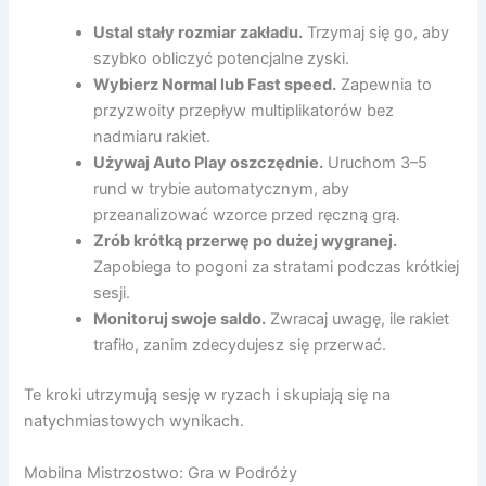
Ustal stały rozmiar zakładu.
Trzymaj się go, aby
szybko obliczyć potencjalne zyski.
Wybierz Normal lub Fast speed.
Zapewnia to
przyzwoity przepływ multiplikatorów bez
nadmiaru rakiet.
Używaj Auto Play oszczędnie.
Uruchom 3–5
rund w trybie automatycznym, aby
przeanalizować wzorce przed ręczną grą.
Zrób krótką przerwę po dużej wygranej.
Zapobiega to pogoni za stratami podczas krótkiej
sesji.
Monitoruj swoje saldo.
Zwracaj uwagę, ile rakiet
trafiło, zanim zdecydujesz się przerwać.
Te kroki utrzymują sesję w ryzach i skupiają się na
natychmiastowych wynikach.
Mobilna Mistrzostwo: Gra w Podróży