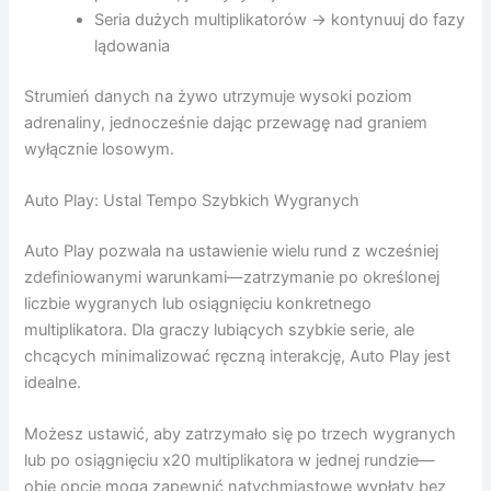
Seria dużych multiplikatorów → kontynuuj do fazy
lądowania
Strumień danych na żywo utrzymuje wysoki poziom
adrenaliny, jednocześnie dając przewagę nad graniem
wyłącznie losowym.
Auto Play: Ustal Tempo Szybkich Wygranych
Auto Play pozwala na ustawienie wielu rund z wcześniej
zdefiniowanymi warunkami—zatrzymanie po określonej
liczbie wygranych lub osiągnięciu konkretnego
multiplikatora. Dla graczy lubiących szybkie serie, ale
chcących minimalizować ręczną interakcję, Auto Play jest
idealne.
Możesz ustawić, aby zatrzymało się po trzech wygranych
lub po osiągnięciu x20 multiplikatora w jednej rundzie—
obie opcje mogą zapewnić natychmiastowe wypłaty bez