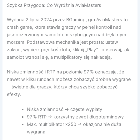
Szybka Przygoda: Co Wyróżnia AviaMasters
Wydana 2 lipca 2024 przez BGaming, gra AviaMasters to
crash game, która stawia graczy w pełnej kontroli nad
jasnoczerwonym samolotem szybującym nad błękitnym
morzem. Podstawowa mechanika jest prosta: ustaw
zakład, wybierz prędkość lotu, kliknij „Play” i obserwuj, jak
samolot wznosi się, a multiplikatory się nakładają.
Niska zmienność i RTP na poziomie 97 % oznaczają, że
nawet w kilku rundach możesz zobaczyć drobne wygrane
—świetne dla graczy, którzy chcą szybko zobaczyć
efekty.
Niska zmienność → częste wypłaty
97 % RTP → korzystny zwrot długoterminowy
Max. multiplikator x250 → okazjonalnie duża
wygrana