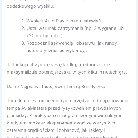
dodatkowego wysiłku.
Wybierz Auto Play z menu ustawień.
Ustal warunek zatrzymania (np. 3 wygrane lub
x20 multiplikator).
Rozpocznij sekwencję i obserwuj, jak rundy
automatycznie się wykonują.
Ta funkcja utrzymuje sesję krótką, a jednocześnie
maksymalizuje potencjał zysku w tych kilku minutach gry.
Demo Najpierw: Testuj Swój Timing Bez Ryzyka
Tryb demo jest nieocenionym narzędziem do opanowania
tempa AviaMasters przed ryzykowaniem prawdziwych
pieniędzy. Z praktycznie nieograniczonymi wirtualnymi
kredytami możesz eksperymentować ze wszystkimi
czterema prędkościami i zobaczyć, jak rakiety i
multiplikatory współdziałają na przestrzeni wielu rund.