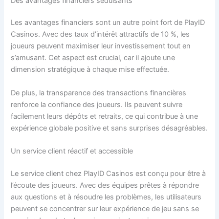
Des avantages financiers séduisants
Les avantages financiers sont un autre point fort de PlayID
Casinos. Avec des taux d’intérêt attractifs de 10 %, les
joueurs peuvent maximiser leur investissement tout en
s’amusant. Cet aspect est crucial, car il ajoute une
dimension stratégique à chaque mise effectuée.
De plus, la transparence des transactions financières
renforce la confiance des joueurs. Ils peuvent suivre
facilement leurs dépôts et retraits, ce qui contribue à une
expérience globale positive et sans surprises désagréables.
Un service client réactif et accessible
Le service client chez PlayID Casinos est conçu pour être à
l’écoute des joueurs. Avec des équipes prêtes à répondre
aux questions et à résoudre les problèmes, les utilisateurs
peuvent se concentrer sur leur expérience de jeu sans se