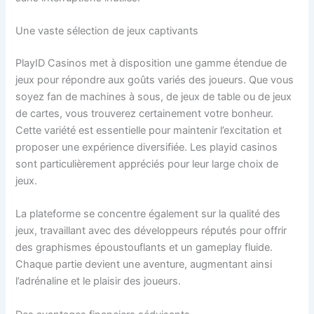
Une vaste sélection de jeux captivants
PlayID Casinos met à disposition une gamme étendue de
jeux pour répondre aux goûts variés des joueurs. Que vous
soyez fan de machines à sous, de jeux de table ou de jeux
de cartes, vous trouverez certainement votre bonheur.
Cette variété est essentielle pour maintenir l’excitation et
proposer une expérience diversifiée. Les playid casinos
sont particulièrement appréciés pour leur large choix de
jeux.
La plateforme se concentre également sur la qualité des
jeux, travaillant avec des développeurs réputés pour offrir
des graphismes époustouflants et un gameplay fluide.
Chaque partie devient une aventure, augmentant ainsi
l’adrénaline et le plaisir des joueurs.