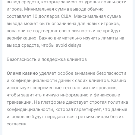
вывод средств, которые зависят от уровня лояльности
игрока. Минимальная сумма вывода обычно
составляет 10 долларов США. Максимальная сумма
вывода может быть ограничена для новых игроков,
пока они не подтвердят свою личность и не пройдут
верификацию. Важно внимательно изучить лимиты на
вывод средств, чтобы avoid delays.
Безопасность и поддержка клиентов
Олимп казино
уделяет особое внимание безопасности
и конфиденциальности данных своих клиентов. Казино
использует современные технологии шифрования,
чтобы защитить личную информацию и финансовые
транзакции. На платформе действует строгая политика
конфиденциальности, которая гарантирует, что данные
игроков не будут передаваться третьим лицам без их
согласия.