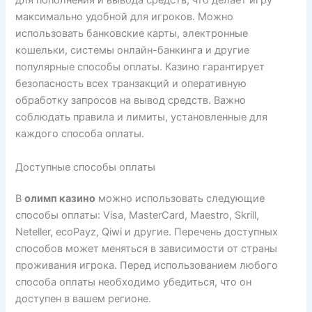
для пополнения и вывода средств, что делает игру
максимально удобной для игроков. Можно
использовать банковские карты, электронные
кошельки, системы онлайн-банкинга и другие
популярные способы оплаты. Казино гарантирует
безопасность всех транзакций и оперативную
обработку запросов на вывод средств. Важно
соблюдать правила и лимиты, установленные для
каждого способа оплаты.
Доступные способы оплаты
В
олимп казино
можно использовать следующие
способы оплаты: Visa, MasterCard, Maestro, Skrill,
Neteller, ecoPayz, Qiwi и другие. Перечень доступных
способов может меняться в зависимости от страны
проживания игрока. Перед использованием любого
способа оплаты необходимо убедиться, что он
доступен в вашем регионе.