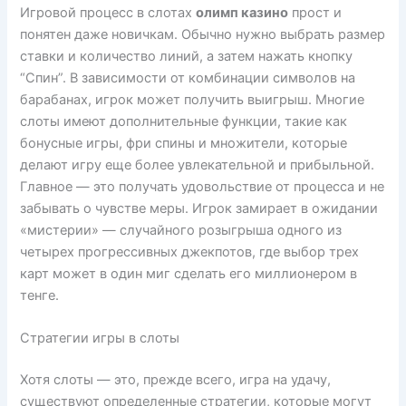
Игровой процесс в слотах
олимп казино
прост и
понятен даже новичкам. Обычно нужно выбрать размер
ставки и количество линий, а затем нажать кнопку
“Спин”. В зависимости от комбинации символов на
барабанах, игрок может получить выигрыш. Многие
слоты имеют дополнительные функции, такие как
бонусные игры, фри спины и множители, которые
делают игру еще более увлекательной и прибыльной.
Главное — это получать удовольствие от процесса и не
забывать о чувстве меры. Игрок замирает в ожидании
«мистерии» — случайного розыгрыша одного из
четырех прогрессивных джекпотов, где выбор трех
карт может в один миг сделать его миллионером в
тенге.
Стратегии игры в слоты
Хотя слоты — это, прежде всего, игра на удачу,
существуют определенные стратегии, которые могут