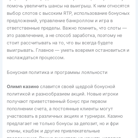
помочь увеличить шансы на выигрыш. К ним относятся
выбор слотов с высоким RTP, использование бонусных
предложений, управление банкроллом и игра в
ответственные пределы. Важно помнить, что слоты —
это развлечение, а не способ заработка, поэтому не
стоит рассчитывать на то, что вы всегда будете
выигрывать. Главное — уметь вовремя остановиться и
наслаждаться процессом.
Бонусная политика и программы лояльности
Олимп казино
славится своей щедрой бонусной
политикой и разнообразием акций. Новые игроки
получают приветственный бонус при первом
пополнении счета, а постоянные клиенты могут
участвовать в различных акциях и турнирах. Казино
предлагает не только бонусы за депозит, но и фри
спины, кэшбэк и другие привлекательные