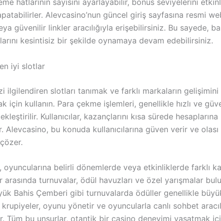
me hatlarının sayısını ayarlayabilir, bonus seviyelerini etkinle
apatabilirler. Alevcasino’nun güncel giriş sayfasına resmi we
ya güvenilir linkler aracılığıyla erişebilirsiniz. Bu sayede, b
arını kesintisiz bir şekilde oynamaya devam edebilirsiniz.
n iyi slotlar
i ilgilendiren slotları tanımak ve farklı markaların gelişimini
ak için kullanın. Para çekme işlemleri, genellikle hızlı ve güve
ekleştirilir. Kullanıcılar, kazançlarını kısa sürede hesaplarına
er. Alevcasino, bu konuda kullanıcılarına güven verir ve olası
 çözer.
 oyuncularına belirli dönemlerde veya etkinliklerde farklı 
r arasında turnuvalar, ödül havuzları ve özel yarışmalar bulu
ük Bahis Çemberi gibi turnuvalarda ödüller genellikle büyük
krupiyeler, oyunu yönetir ve oyuncularla canlı sohbet aracıl
ar. Tüm bu unsurlar, otantik bir casino deneyimi yaşatmak içi