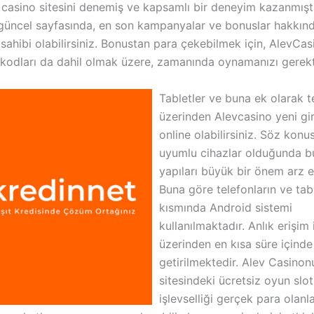
e casino sitesini denemiş ve kapsamlı bir deneyim kazanmıştı
güncel sayfasında, en son kampanyalar ve bonuslar hakkın
sahibi olabilirsiniz. Bonustan para çekebilmek için, AlevCa
odları da dahil olmak üzere, zamanında oynamanızı gerekti
Tabletler ve buna ek olarak t
üzerinden Alevcasino yeni gir
online olabilirsiniz. Söz konu
uyumlu cihazlar olduğunda bu
yapıları büyük bir önem arz e
Buna göre telefonların ve tabl
kısmında Android sistemi
kullanılmaktadır. Anlık erişim 
üzerinden en kısa süre içinde
getirilmektedir. Alev Casinon
sitesindeki ücretsiz oyun slot
işlevselliği gerçek para olanl