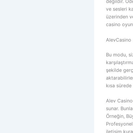
değildir. Öde
ve sesleri k
üzerinden ve
casino oyunl
AlevCasino e
Bu modu, siz
karşılaştırm
şekilde gerç
aktarabilirl
kısa sürede
Alev Casino,
sunar. Bunla
Örneğin, Büy
Profesyonel 
iletişim kur