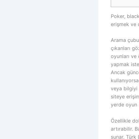
Poker, black
erişmek ve 
Arama çubuğu
çıkanları gö
oyunları ve 
yapmak isted
Ancak güncel
kullanıyorsa
veya bilgiyi 
siteye erişi
yerde oyun o
Özellikle do
artırabilir. 
sunar. Türk 