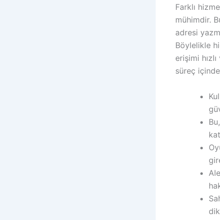
Farklı hizm
mühimdir. B
adresi yazma
Böylelikle h
erişimi hızl
süreç içinde
Kul
gü
Bu,
kat
Oy
gir
Al
hak
Sah
dik