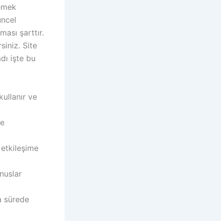
lemek
üncel
ması şarttır.
siniz. Site
adı işte bu
kullanır ve
ye
 etkileşime
nuslar
a sürede