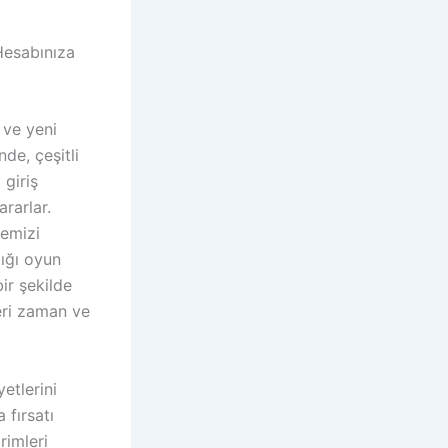
Hesabınıza
 ve yeni
de, çeşitli
 giriş
ararlar.
temizi
dığı oyun
bir şekilde
leri zaman ve
etlerini
 fırsatı
rimleri