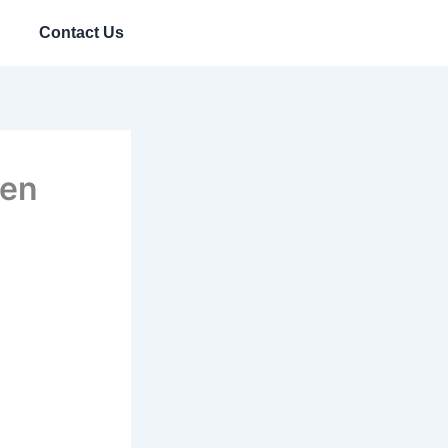
Contact Us
men