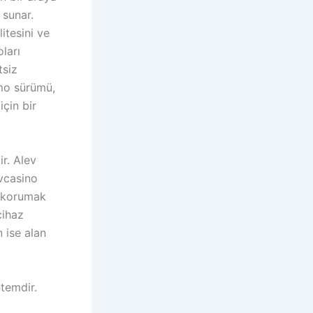
 sunar.
itesini ve
oları
tsiz
mo sürümü,
çin bir
ir. Alev
evcasino
ni korumak
cihaz
 ise alan
ntemdir.