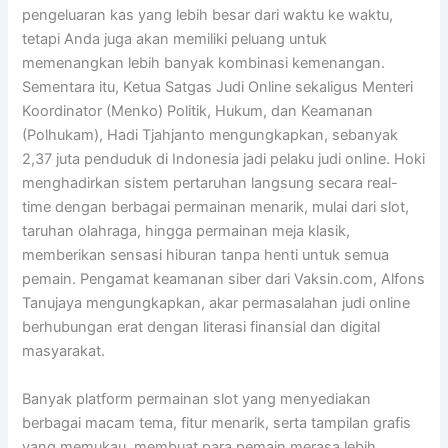
pengeluaran kas yang lebih besar dari waktu ke waktu,
tetapi Anda juga akan memiliki peluang untuk
memenangkan lebih banyak kombinasi kemenangan.
Sementara itu, Ketua Satgas Judi Online sekaligus Menteri
Koordinator (Menko) Politik, Hukum, dan Keamanan
(Polhukam), Hadi Tjahjanto mengungkapkan, sebanyak
2,37 juta penduduk di Indonesia jadi pelaku judi online. Hoki
menghadirkan sistem pertaruhan langsung secara real-
time dengan berbagai permainan menarik, mulai dari slot,
taruhan olahraga, hingga permainan meja klasik,
memberikan sensasi hiburan tanpa henti untuk semua
pemain. Pengamat keamanan siber dari Vaksin.com, Alfons
Tanujaya mengungkapkan, akar permasalahan judi online
berhubungan erat dengan literasi finansial dan digital
masyarakat.
Banyak platform permainan slot yang menyediakan
berbagai macam tema, fitur menarik, serta tampilan grafis
yang memukau, membuat para pemain merasa lebih