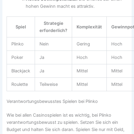
hohen Gewinn macht es attraktiv.
Strategie
Spiel
Komplexität
Gewinnpot
erforderlich?
Plinko
Nein
Gering
Hoch
Poker
Ja
Hoch
Hoch
Blackjack
Ja
Mittel
Mittel
Roulette
Teilweise
Mittel
Mittel
Verantwortungsbewusstes Spielen bei Plinko
Wie bei allen Casinospielen ist es wichtig, bei Plinko
verantwortungsbewusst zu spielen. Setzen Sie sich ein
Budget und halten Sie sich daran. Spielen Sie nur mit Geld,