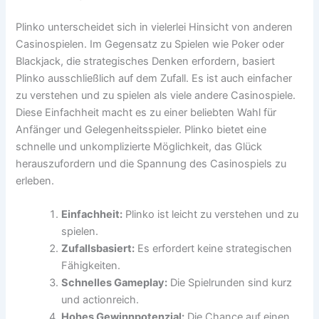
Plinko unterscheidet sich in vielerlei Hinsicht von anderen
Casinospielen. Im Gegensatz zu Spielen wie Poker oder
Blackjack, die strategisches Denken erfordern, basiert
Plinko ausschließlich auf dem Zufall. Es ist auch einfacher
zu verstehen und zu spielen als viele andere Casinospiele.
Diese Einfachheit macht es zu einer beliebten Wahl für
Anfänger und Gelegenheitsspieler. Plinko bietet eine
schnelle und unkomplizierte Möglichkeit, das Glück
herauszufordern und die Spannung des Casinospiels zu
erleben.
Einfachheit:
Plinko ist leicht zu verstehen und zu
spielen.
Zufallsbasiert:
Es erfordert keine strategischen
Fähigkeiten.
Schnelles Gameplay:
Die Spielrunden sind kurz
und actionreich.
Hohes Gewinnpotenzial:
Die Chance auf einen