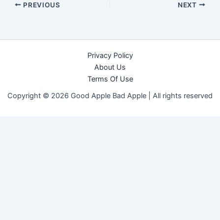
PREVIOUS
NEXT
Privacy Policy
About Us
Terms Of Use
Copyright © 2026 Good Apple Bad Apple |
All rights reserved