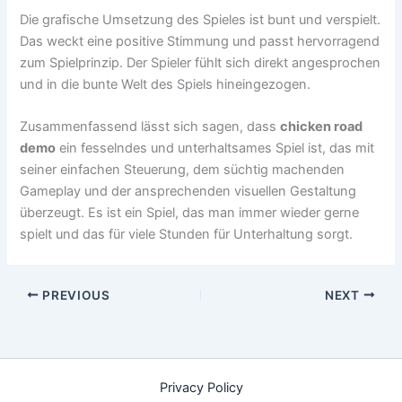
Die grafische Umsetzung des Spieles ist bunt und verspielt.
Das weckt eine positive Stimmung und passt hervorragend
zum Spielprinzip. Der Spieler fühlt sich direkt angesprochen
und in die bunte Welt des Spiels hineingezogen.
Zusammenfassend lässt sich sagen, dass
chicken road
demo
ein fesselndes und unterhaltsames Spiel ist, das mit
seiner einfachen Steuerung, dem süchtig machenden
Gameplay und der ansprechenden visuellen Gestaltung
überzeugt. Es ist ein Spiel, das man immer wieder gerne
spielt und das für viele Stunden für Unterhaltung sorgt.
PREVIOUS
NEXT
Privacy Policy