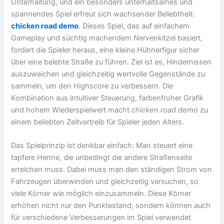
Unterhaltung, und ein besonders unterhaltsames und
spannendes Spiel erfreut sich wachsender Beliebtheit:
chicken road demo
. Dieses Spiel, das auf einfachem
Gameplay und süchtig machendem Nervenkitzel basiert,
fordert die Spieler heraus, eine kleine Hühnerfigur sicher
über eine belebte Straße zu führen. Ziel ist es, Hindernissen
auszuweichen und gleichzeitig wertvolle Gegenstände zu
sammeln, um den Highscore zu verbessern. Die
Kombination aus intuitiver Steuerung, farbenfroher Grafik
und hohem Wiederspielwert macht
chicken road demo
zu
einem beliebten Zeitvertreib für Spieler jeden Alters.
Das Spielprinzip ist denkbar einfach: Man steuert eine
tapfere Henne, die unbedingt die andere Straßenseite
erreichen muss. Dabei muss man den ständigen Strom von
Fahrzeugen überwinden und gleichzeitig versuchen, so
viele Körner wie möglich einzusammeln. Diese Körner
erhöhen nicht nur den Punktestand, sondern können auch
für verschiedene Verbesserungen im Spiel verwendet