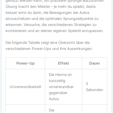
genutzt werden kann, um präzisere Sprünge auszuführen.
Übung macht den Meister – je mehr du spielst, desto
besser wirst du darin, die Bewegungen der Autos
einzuschätzen und die optimalen Sprungzeitpunkte zu
erkennen. Versuche, die verschiedenen Strategien zu
kombinieren und an deinen eigenen Spielstil anzupassen.
Die folgende Tabelle zeigt eine Übersicht über die
verschiedenen Power-Ups und ihre Auswirkungen:
Power-Up
Effekt
Dauer
Die Henne ist
kurzzeitig
5
Unverwundbarkeit
unverwundbar
Sekunden
gegenüber
Autos
Die