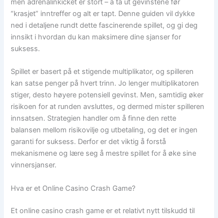
men adrenalinkicket er stort – å ta ut gevinstene før
“krasjet” inntreffer og alt er tapt. Denne guiden vil dykke
ned i detaljene rundt dette fascinerende spillet, og gi deg
innsikt i hvordan du kan maksimere dine sjanser for
suksess.
Spillet er basert på et stigende multiplikator, og spilleren
kan satse penger på hvert trinn. Jo lenger multiplikatoren
stiger, desto høyere potensiell gevinst. Men, samtidig øker
risikoen for at runden avsluttes, og dermed mister spilleren
innsatsen. Strategien handler om å finne den rette
balansen mellom risikovilje og utbetaling, og det er ingen
garanti for suksess. Derfor er det viktig å forstå
mekanismene og lære seg å mestre spillet for å øke sine
vinnersjanser.
Hva er et Online Casino Crash Game?
Et online casino crash game er et relativt nytt tilskudd til