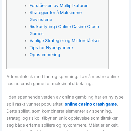
Forståelsen av Multiplikatoren
Strategier for å Maksimere
Gevinstene
Risikostyring i Online Casino Crash
Games
Vanlige Strategier og Misforståelser
Tips for Nybegynnere
Oppsummering
Adrenalinkick med fart og spenning: Lær å mestre online
casino crash game for maksimal utbetaling.
I den spennende verden av online gambling har en ny type
spill raskt vunnet popularitet:
online casino crash game
.
Dette spillet, som kombinerer elementer av spenning,
strategi og risiko, tilbyr en unik opplevelse som tiltrekker
seg både erfarne spillere og nykommere. Målet er enkelt,