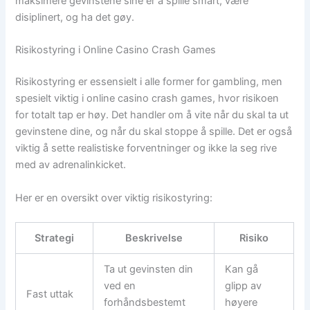
maksimere gevinstene sine er å spille smart, være
disiplinert, og ha det gøy.
Risikostyring i Online Casino Crash Games
Risikostyring er essensielt i alle former for gambling, men
spesielt viktig i online casino crash games, hvor risikoen
for totalt tap er høy. Det handler om å vite når du skal ta ut
gevinstene dine, og når du skal stoppe å spille. Det er også
viktig å sette realistiske forventninger og ikke la seg rive
med av adrenalinkicket.
Her er en oversikt over viktig risikostyring:
Strategi
Beskrivelse
Risiko
Ta ut gevinsten din
Kan gå
ved en
glipp av
Fast uttak
forhåndsbestemt
høyere