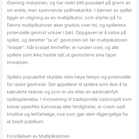
iGaming-industrien, og har raskt blitt populært på grunn av
sin enkle, men spennende spillmekanikk. I kjernen av spillet
ligger en stigning av en multiplikator, som starter på 1x.
Denne multiplikatoren øker gradvis over tid, og spillerens
potensielle gevinst vokser i takt. Oppgaven er å satse på
spillet, og deretter “ta ut” gevinsten sin før multiplikatoren
“krasjer”. Når krasjet inntreffer, er runden over, og alle
spillere som ikke hadde tatt ut gevinstene sine taper
innsatsen.
Spillets popularitet skyldes dets høye tempo og potensielle
for raske gevinster. Det appellerer til spillere som liker å ta
kalkulerte risikoer og som er ute etter en adrenalinfylt
spillopplevelse. I motsetning til tradisjonelle casinospill som
krever spesifikk kunnskap eller ferdigheter, er crash-spill
intuitive og lettfattelige, noe som gjør dem tilgjengelige for
et bredt publikum.
Forståelsen av Multiplikatoren