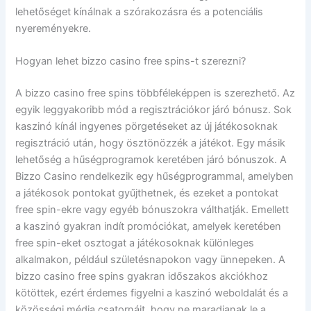
lehetőséget kínálnak a szórakozásra és a potenciális
nyereményekre.
Hogyan lehet bizzo casino free spins-t szerezni?
A bizzo casino free spins többféleképpen is szerezhető. Az
egyik leggyakoribb mód a regisztrációkor járó bónusz. Sok
kaszinó kínál ingyenes pörgetéseket az új játékosoknak
regisztráció után, hogy ösztönözzék a játékot. Egy másik
lehetőség a hűségprogramok keretében járó bónuszok. A
Bizzo Casino rendelkezik egy hűségprogrammal, amelyben
a játékosok pontokat gyűjthetnek, és ezeket a pontokat
free spin-ekre vagy egyéb bónuszokra válthatják. Emellett
a kaszinó gyakran indít promóciókat, amelyek keretében
free spin-eket osztogat a játékosoknak különleges
alkalmakon, például születésnapokon vagy ünnepeken. A
bizzo casino free spins gyakran időszakos akciókhoz
kötöttek, ezért érdemes figyelni a kaszinó weboldalát és a
közösségi média csatornáit, hogy ne maradjanak le a