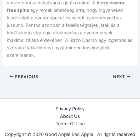
vonzó bónuszokkal várja a játékosokat. A
bizzo casino
free spins
egy remek lehetőség arra, hogy ingyenesen
kipróbáljuk a nyerőgépeket és valódi nyereményekhez
jussunk. Fontos azonban a felelősségteljes játék és a
körültekintő stratégia alkalmazása a nyeremények
maximalizálása érdekében. A Bizzo Casino egy izgalmas és
szórakoztató élményt nyújt minden kaszinójáték
szerelmének.
PREVIOUS
NEXT
Privacy Policy
About Us
Terms Of Use
Copyright © 2026 Good Apple Bad Apple |
All rights reserved