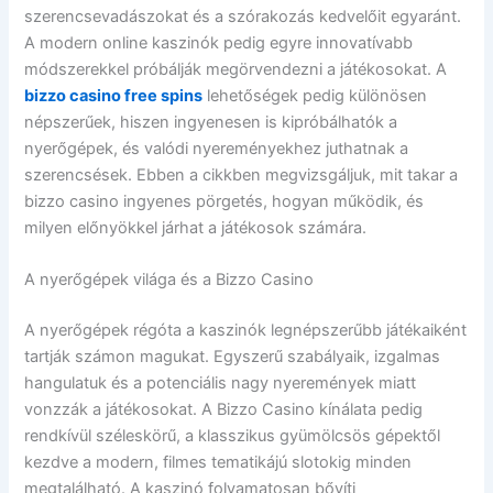
szerencsevadászokat és a szórakozás kedvelőit egyaránt.
A modern online kaszinók pedig egyre innovatívabb
módszerekkel próbálják megörvendezni a játékosokat. A
bizzo casino free spins
lehetőségek pedig különösen
népszerűek, hiszen ingyenesen is kipróbálhatók a
nyerőgépek, és valódi nyereményekhez juthatnak a
szerencsések. Ebben a cikkben megvizsgáljuk, mit takar a
bizzo casino ingyenes pörgetés, hogyan működik, és
milyen előnyökkel járhat a játékosok számára.
A nyerőgépek világa és a Bizzo Casino
A nyerőgépek régóta a kaszinók legnépszerűbb játékaiként
tartják számon magukat. Egyszerű szabályaik, izgalmas
hangulatuk és a potenciális nagy nyeremények miatt
vonzzák a játékosokat. A Bizzo Casino kínálata pedig
rendkívül széleskörű, a klasszikus gyümölcsös gépektől
kezdve a modern, filmes tematikájú slotokig minden
megtalálható. A kaszinó folyamatosan bővíti