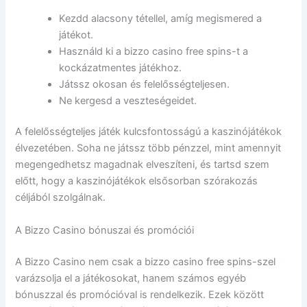
Kezdd alacsony tétellel, amíg megismered a
játékot.
Használd ki a bizzo casino free spins-t a
kockázatmentes játékhoz.
Játssz okosan és felelősségteljesen.
Ne kergesd a veszteségeidet.
A felelősségteljes játék kulcsfontosságú a kaszinójátékok
élvezetében. Soha ne játssz több pénzzel, mint amennyit
megengedhetsz magadnak elveszíteni, és tartsd szem
előtt, hogy a kaszinójátékok elsősorban szórakozás
céljából szolgálnak.
A Bizzo Casino bónuszai és promóciói
A Bizzo Casino nem csak a bizzo casino free spins-szel
varázsolja el a játékosokat, hanem számos egyéb
bónuszzal és promócióval is rendelkezik. Ezek között